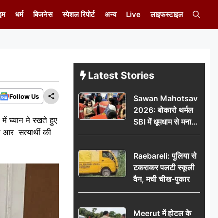
इम
धर्म
बिजनेस
स्पेशल रिपोर्ट
अन्य
Live
लाइफस्टाइल
Latest Stories
Follow Us
Sawan Mahotsav
2026: बोकारो थर्मल
ं घ्यान मे रखते हुए
SBI में धूमधाम से मना
 आर सत्यार्थी की
सावन महोत्सव
Raebareli: पुलिया से
टकराकर पलटी स्कूली
वैन, मची चीख-पुकार
Meerut में होटल के