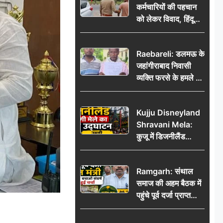
कर्मचारियों की पहचान
को लेकर विवाद, हिंदू
सुरक्षा संगठन ने उठाए
सवाल; प्रशासन से जांच
Raebareli: डलमऊ के
की मांग
जहांगीराबाद निवासी
व्यक्ति फरसे के हमले में
घायल थाने में शिकायत
पर दरोगा ने मांगे 10
Kujju Disneyland
हजार’, रकम न देने पर
Shravani Mela:
कार्रवाई ठंडी!
कुजू में डिजनीलैंड
श्रावणी मेले का भव्य
उद्घाटन, उमड़ी लोगों
Ramgarh: संथाल
की भीड़
समाज की अहम बैठक में
पहुंचे पूर्व दर्जा प्राप्त
मंत्री, मरांग बुरू बचाओ
संघर्ष पर हुई चर्चा