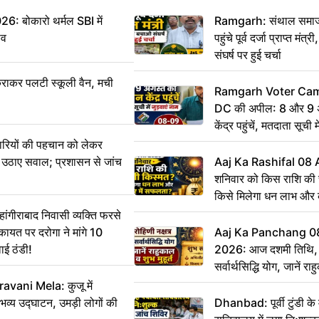
बोकारो थर्मल SBI में
Ramgarh: संथाल समाज 
सव
पहुंचे पूर्व दर्जा प्राप्त मंत
संघर्ष पर हुई चर्चा
राकर पलटी स्कूली वैन, मची
Ramgarh Voter Camp
DC की अपील: 8 और 9 अ
केंद्र पहुंचें, मतदाता सूची म
ारियों की पहचान को लेकर
 ने उठाए सवाल; प्रशासन से जांच
Aaj Ka Rashifal 08
शनिवार को किस राशि की 
किसे मिलेगा धन लाभ और
गीराबाद निवासी व्यक्ति फरसे
िकायत पर दरोगा ने मांगे 10
Aaj Ka Panchang 0
ाई ठंडी!
2026: आज दशमी तिथि, र
सर्वार्थसिद्धि योग, जानें राह
vani Mela: कुजू में
 भव्य उद्घाटन, उमड़ी लोगों की
Dhanbad: पूर्वी टुंडी क