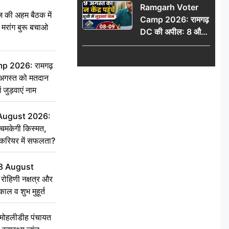
Ramgarh Voter
की अहम बैठक में
Camp 2026: रामगढ़
्री, मरांग बुरू बचाओ
DC की अपील: 8 और
9 अगस्त को मतदान
केंद्र पहुंचें, मतदाता सूची
 2026: रामगढ़
में जुड़वाएं नाम
गस्त को मतदान
ें जुड़वाएं नाम
 August 2026:
चमकेगी किस्मत,
 करियर में सफलता?
8 August
ोहिणी नक्षत्र और
ुकाल व शुभ मुहूर्त
े मोहलीडीह पंचायत