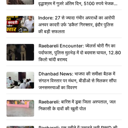
वृद्धाश्रम में गुजरे अंतिम दिन, 5100 रुपये भेजकर
कहा– अंतिम संस्कार कर दीजिए हम नहीं आ पाएंगे
Indore: 27 से ज्यादा गंभीर अपराधों का आरोपी
अनवर कादरी उर्फ ‘डकैत’ गिरफ्तार, इंदौर पुलिस
की बड़ी सफलता
Raebareli Encounter: ज्वेलर्स चोरी गैंग का
पर्दाफाश, पुलिस मुठभेड़ में दो बदमाश घायल, 12.80
किलो चांदी बरामद
Dhanbad News: भाजपा की समीक्षा बैठक में
संगठन विस्तार पर मंथन, बीडीओ से मिलकर सौंपा
जनसमस्याओं का विवरण
Raebareli: बारिश में डूबा जिला अस्पताल, जल
निकासी के दावों की खुली पोल
Raebareli: एक महीने में उखड़ने लगी PWD की