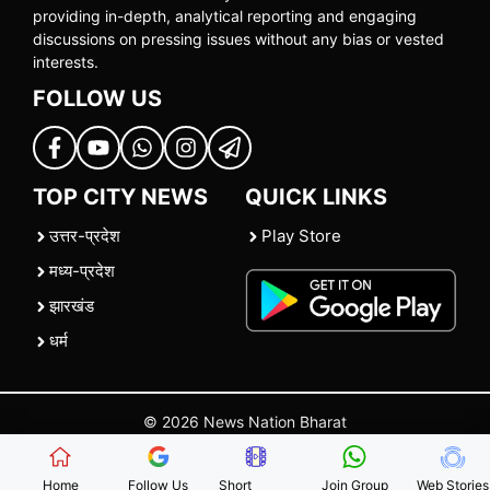
providing in-depth, analytical reporting and engaging
discussions on pressing issues without any bias or vested
interests.
FOLLOW US
TOP CITY NEWS
QUICK LINKS
उत्तर-प्रदेश
Play Store
मध्य-प्रदेश
झारखंड
धर्म
© 2026 News Nation Bharat
Home
|
About US
|
Contact Us
|
Policies
|
Terms and Conditions
Home
Follow Us
Short
Join Group
Web Stories