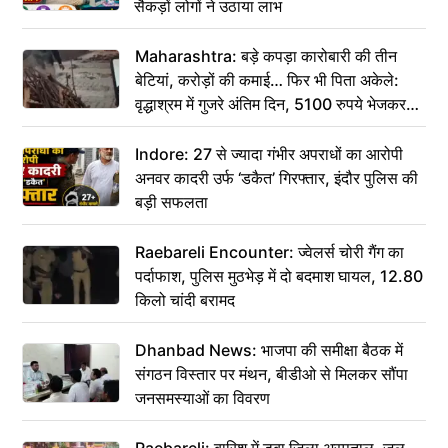
सैकड़ों लोगों ने उठाया लाभ
Maharashtra: बड़े कपड़ा कारोबारी की तीन
बेटियां, करोड़ों की कमाई… फिर भी पिता अकेले:
वृद्धाश्रम में गुजरे अंतिम दिन, 5100 रुपये भेजकर
कहा– अंतिम संस्कार कर दीजिए हम नहीं आ पाएंगे
Indore: 27 से ज्यादा गंभीर अपराधों का आरोपी
अनवर कादरी उर्फ ‘डकैत’ गिरफ्तार, इंदौर पुलिस की
बड़ी सफलता
Raebareli Encounter: ज्वेलर्स चोरी गैंग का
पर्दाफाश, पुलिस मुठभेड़ में दो बदमाश घायल, 12.80
किलो चांदी बरामद
Dhanbad News: भाजपा की समीक्षा बैठक में
संगठन विस्तार पर मंथन, बीडीओ से मिलकर सौंपा
जनसमस्याओं का विवरण