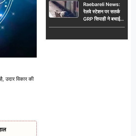
Raebareli News:
रेलवे स्टेशन पर सतर्क
GRP सिपाही ने बचाई
महिला की जान, चलती
ट्रेन में चढ़ते समय हुआ
हादसा टला; घटना
CCTV में कैद
है, उदार विकार की
हाल