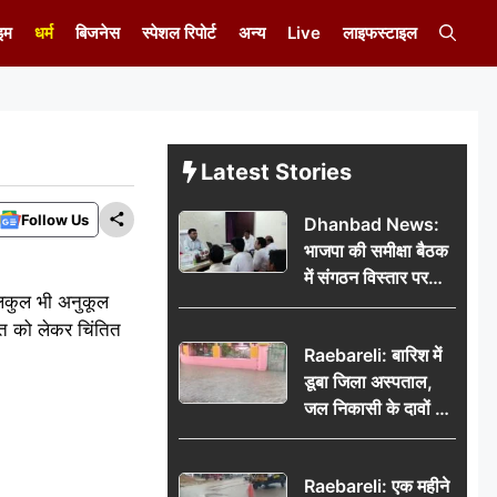
इम
धर्म
बिजनेस
स्पेशल रिपोर्ट
अन्य
Live
लाइफस्टाइल
Latest Stories
Follow Us
Dhanbad News:
भाजपा की समीक्षा बैठक
में संगठन विस्तार पर
िलकुल भी अनुकूल
मंथन, बीडीओ से
ात को लेकर चिंतित
मिलकर सौंपा
Raebareli: बारिश में
जनसमस्याओं का विवरण
डूबा जिला अस्पताल,
जल निकासी के दावों की
खुली पोल
Raebareli: एक महीने