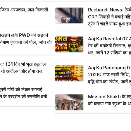
बा जिला अस्पताल, जल निकासी
Raebareli News: रेलवे 
GRP सिपाही ने बचाई मह
ट्रेन में चढ़ते समय हुआ 
CCTV में कैद
ं उखड़ने लगी PWD की सड़क!
Aaj Ka Rashifal 07
िर्माण गुणवत्ता की पोल, जांच की
मेष की चमकेगी किस्मत, व
धन, जानें 12 राशियों का 
: 13वें दिन भी भूख हड़ताल
Aaj Ka Panchang 0
ीं तो आंदोलन और होगा तेज
2026: आज नवमी तिथि, क
वृद्धि योग का संयोग, जानें श
का सही समय
ी मांगों को लेकर सप्लाई
्त के प्रदर्शन की रणनीति बनी
Mission Shakti के तहत
को बताया गया सुरक्षा के 