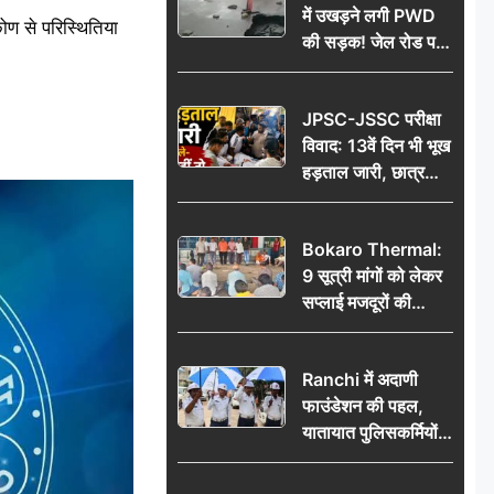
में उखड़ने लगी PWD
ोण से परिस्थितिया
की सड़क! जेल रोड पर
गड्ढे ने खोली निर्माण
गुणवत्ता की पोल, जांच
JPSC-JSSC परीक्षा
की उठी मांग
विवाद: 13वें दिन भी भूख
हड़ताल जारी, छात्र
बोले- जांच नहीं तो
आंदोलन और होगा तेज
Bokaro Thermal:
9 सूत्री मांगों को लेकर
सप्लाई मजदूरों की
हुंकार, 12 अगस्त के
प्रदर्शन की रणनीति बनी
Ranchi में अदाणी
फाउंडेशन की पहल,
यातायात पुलिसकर्मियों
को वितरित किए गए छाते