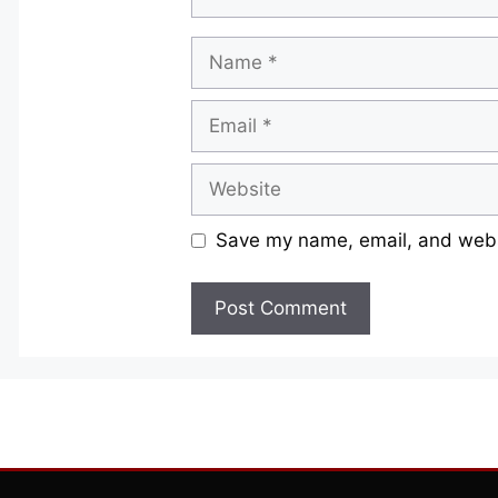
Name
Email
Website
Save my name, email, and websi