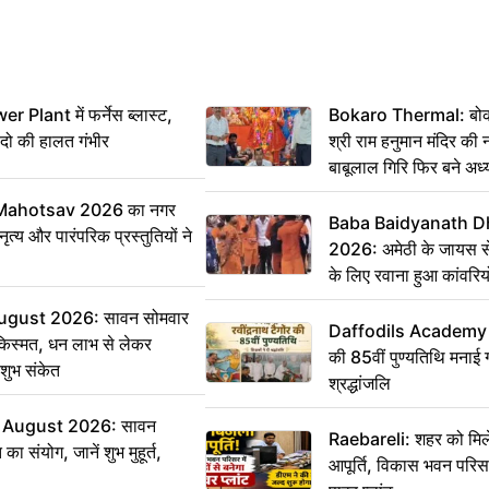
 Plant में फर्नेस ब्लास्ट,
Bokaro Thermal: बोकारो
 दो की हालत गंभीर
श्री राम हनुमान मंदिर की
बाबूलाल गिरि फिर बने अध्य
Mahotsav 2026 का नगर
Baba Baidyanath D
ृत्य और पारंपरिक प्रस्तुतियों ने
2026: अमेठी के जायस से 
के लिए रवाना हुआ कांवरियो
ugust 2026: सावन सोमवार
Daffodils Academy में 
किस्मत, धन लाभ से लेकर
की 85वीं पुण्यतिथि मनाई गई
शुभ संकेत
श्रद्धांजलि
 August 2026: सावन
Raebareli: शहर को मिल
ा संयोग, जानें शुभ मुहूर्त,
आपूर्ति, विकास भवन परिसर 