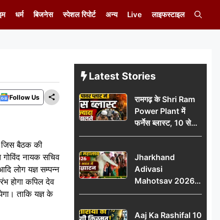
इम
धर्म
बिजनेस
स्पेशल रिपोर्ट
अन्य
Live
लाइफस्टाइल
Latest Stories
Follow Us
रामगढ़ के Shri Ram
Power Plant में
फर्नेस ब्लास्ट, 10 से
ज्यादा मजदूर झुलसे; दो
ई। जिस बैठक की
की हालत गंभीर
बाल गोविंद नायक सचिव
Jharkhand
Adivasi
दि लोग यज्ञ सम्पन्न
Mahotsav 2026
आरंभ होगा कपिल देव
का नगर भवन में भव्य
येगा। ताकि यज्ञ के
उद्घाटन, लोकनृत्य और
Aaj Ka Rashifal 10
पारंपरिक प्रस्तुतियों ने