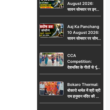
August 2026:
मोहा मन
सावन सोमवार पर इन
राशियों की चमकेगी
किस्मत, धन लाभ से
Aaj Ka Panchang
लेकर नौकरी-कारोबार
10 August 2026:
तक मिलेंगे शुभ संकेत
सावन सोमवार पर सोम
प्रदोष व्रत का संयोग,
जानें शुभ मुहूर्त, राहुकाल
CCA
और पूजा का समय
Competition:
देशभक्ति के गीतों से गूंजा
डीएवी कथारा, लोक
नृत्य और नृत्य-नाटिका ने
Bokaro Thermal:
बांधा समां
बोकारो थर्मल में श्री श्री
राम हनुमान मंदिर की नई
कमेटी गठित, बाबूलाल
गिरि फिर बने अध्यक्ष