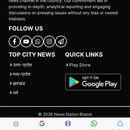
news channel in the country. Our commitment lies in
providing in-depth, analytical reporting and engaging
discussions on pressing issues without any bias or vested
interests.
FOLLOW US
TOP CITY NEWS
QUICK LINKS
उत्तर-प्रदेश
Play Store
मध्य-प्रदेश
झारखंड
धर्म
© 2026 News Nation Bharat
Home
|
About US
|
Contact Us
|
Policies
|
Terms and Conditions