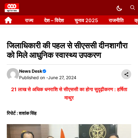
Skip
to
राज्य
देश – विदेश
चुनाव 2025
राजनीति
क
content
जिलाधिकारी की पहल से सीएससी दीनशागौरा
को मिले आधुनिक स्वास्थ्य उपकरण
News Desk
Published on -
June 27, 2024
21 लाख से अधिक धनराशि से सीएससी का होगा सुदृढ़ीकरण : हर्षिता
माथुर
रिपोर्ट : शशांक सिंह