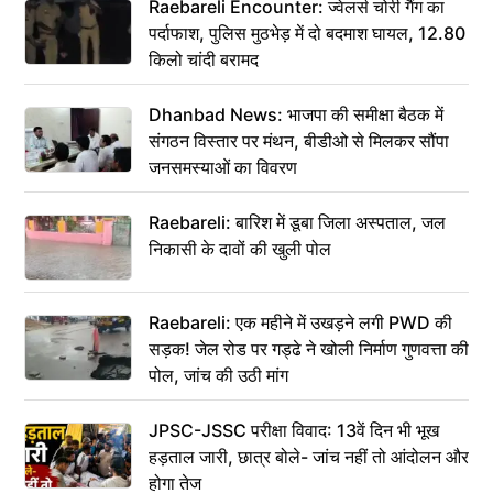
Raebareli Encounter: ज्वेलर्स चोरी गैंग का
पर्दाफाश, पुलिस मुठभेड़ में दो बदमाश घायल, 12.80
किलो चांदी बरामद
Dhanbad News: भाजपा की समीक्षा बैठक में
संगठन विस्तार पर मंथन, बीडीओ से मिलकर सौंपा
जनसमस्याओं का विवरण
Raebareli: बारिश में डूबा जिला अस्पताल, जल
निकासी के दावों की खुली पोल
Raebareli: एक महीने में उखड़ने लगी PWD की
सड़क! जेल रोड पर गड्ढे ने खोली निर्माण गुणवत्ता की
पोल, जांच की उठी मांग
JPSC-JSSC परीक्षा विवाद: 13वें दिन भी भूख
हड़ताल जारी, छात्र बोले- जांच नहीं तो आंदोलन और
होगा तेज