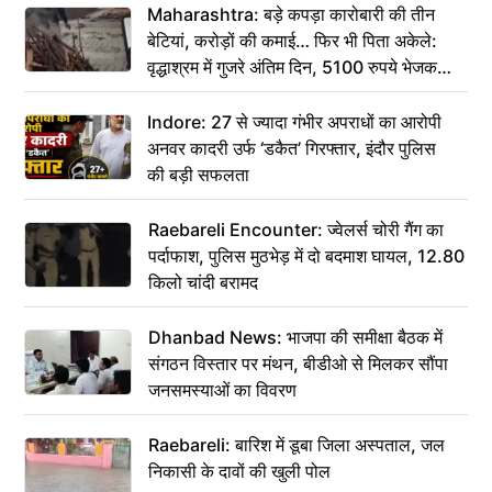
Maharashtra: बड़े कपड़ा कारोबारी की तीन
बेटियां, करोड़ों की कमाई… फिर भी पिता अकेले:
वृद्धाश्रम में गुजरे अंतिम दिन, 5100 रुपये भेजकर
कहा– अंतिम संस्कार कर दीजिए हम नहीं आ पाएंगे
Indore: 27 से ज्यादा गंभीर अपराधों का आरोपी
अनवर कादरी उर्फ ‘डकैत’ गिरफ्तार, इंदौर पुलिस
की बड़ी सफलता
Raebareli Encounter: ज्वेलर्स चोरी गैंग का
पर्दाफाश, पुलिस मुठभेड़ में दो बदमाश घायल, 12.80
किलो चांदी बरामद
Dhanbad News: भाजपा की समीक्षा बैठक में
संगठन विस्तार पर मंथन, बीडीओ से मिलकर सौंपा
जनसमस्याओं का विवरण
Raebareli: बारिश में डूबा जिला अस्पताल, जल
निकासी के दावों की खुली पोल