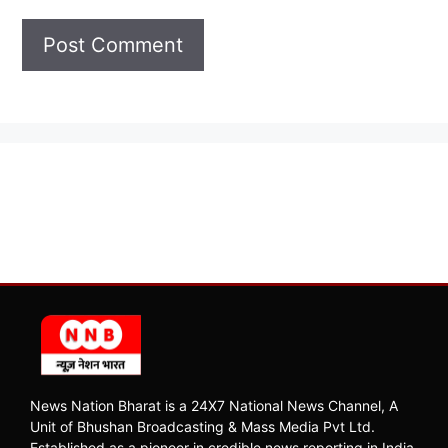
News Nation Bharat is a 24X7 National News Channel, A
Unit of Bhushan Broadcasting & Mass Media Pvt Ltd.
Established as a pioneer in credible news reporting in India,