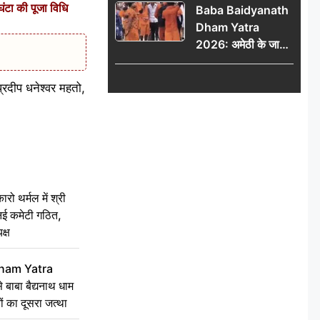
ंटा की पूजा विधि
Baba Baidyanath
Dham Yatra
2026: अमेठी के जायस
से बाबा बैद्यनाथ धाम के
लिए रवाना हुआ कांवरियों
रदीप धनेश्वर महतो,
का दूसरा जत्था
 थर्मल में श्री
 नई कमेटी गठित,
क्ष
ham Yatra
बाबा बैद्यनाथ धाम
ं का दूसरा जत्था