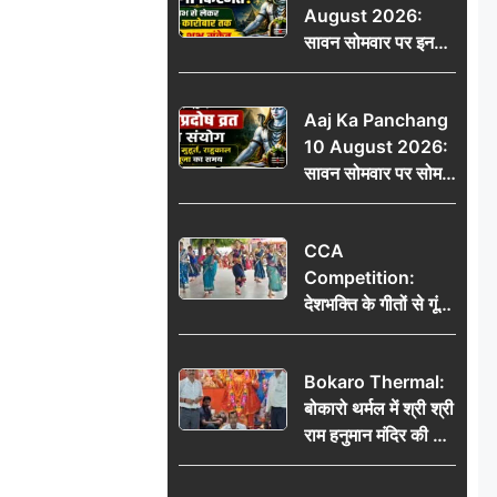
August 2026:
मोहा मन
सावन सोमवार पर इन
राशियों की चमकेगी
किस्मत, धन लाभ से
Aaj Ka Panchang
लेकर नौकरी-कारोबार
10 August 2026:
तक मिलेंगे शुभ संकेत
सावन सोमवार पर सोम
प्रदोष व्रत का संयोग,
जानें शुभ मुहूर्त, राहुकाल
CCA
और पूजा का समय
Competition:
देशभक्ति के गीतों से गूंजा
डीएवी कथारा, लोक
नृत्य और नृत्य-नाटिका ने
Bokaro Thermal:
बांधा समां
बोकारो थर्मल में श्री श्री
राम हनुमान मंदिर की नई
कमेटी गठित, बाबूलाल
गिरि फिर बने अध्यक्ष