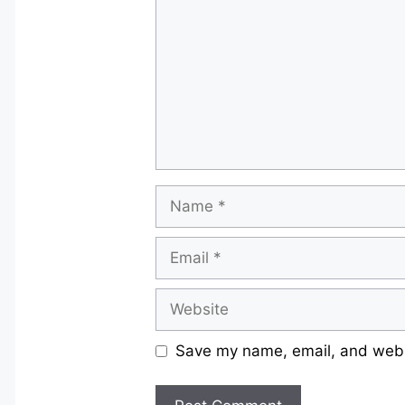
Name
Email
Website
Save my name, email, and websi