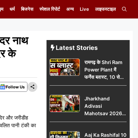
इम
धर्म
बिजनेस
स्पेशल रिपोर्ट
अन्य
Live
लाइफस्टाइल
मोदर नाथ
Latest Stories
र के
रामगढ़ के Shri Ram
Power Plant में
फर्नेस ब्लास्ट, 10 से
ज्यादा मजदूर झुलसे; दो
Follow Us
की हालत गंभीर
Jharkhand
Adivasi
Mahotsav 2026
मंदिर और जरीडीह
का नगर भवन में भव्य
 चलित पानी टंकी का
उद्घाटन, लोकनृत्य और
Aaj Ka Rashifal 10
पारंपरिक प्रस्तुतियों ने