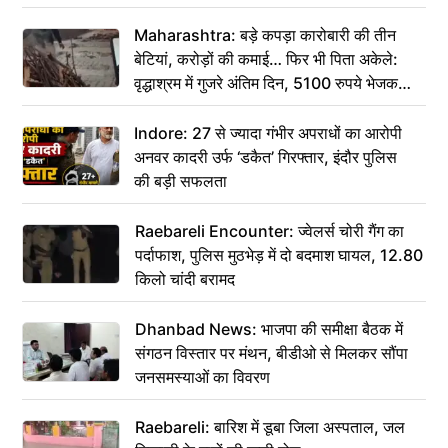
Maharashtra: बड़े कपड़ा कारोबारी की तीन
बेटियां, करोड़ों की कमाई… फिर भी पिता अकेले:
वृद्धाश्रम में गुजरे अंतिम दिन, 5100 रुपये भेजकर
कहा– अंतिम संस्कार कर दीजिए हम नहीं आ पाएंगे
Indore: 27 से ज्यादा गंभीर अपराधों का आरोपी
अनवर कादरी उर्फ ‘डकैत’ गिरफ्तार, इंदौर पुलिस
की बड़ी सफलता
Raebareli Encounter: ज्वेलर्स चोरी गैंग का
पर्दाफाश, पुलिस मुठभेड़ में दो बदमाश घायल, 12.80
किलो चांदी बरामद
Dhanbad News: भाजपा की समीक्षा बैठक में
संगठन विस्तार पर मंथन, बीडीओ से मिलकर सौंपा
जनसमस्याओं का विवरण
Raebareli: बारिश में डूबा जिला अस्पताल, जल