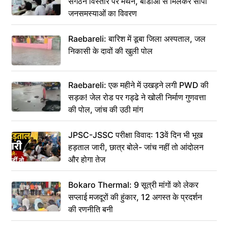
संगठन विस्तार पर मंथन, बीडीओ से मिलकर सौंपा
जनसमस्याओं का विवरण
Raebareli: बारिश में डूबा जिला अस्पताल, जल
निकासी के दावों की खुली पोल
Raebareli: एक महीने में उखड़ने लगी PWD की
सड़क! जेल रोड पर गड्ढे ने खोली निर्माण गुणवत्ता
की पोल, जांच की उठी मांग
JPSC-JSSC परीक्षा विवाद: 13वें दिन भी भूख
हड़ताल जारी, छात्र बोले- जांच नहीं तो आंदोलन
और होगा तेज
Bokaro Thermal: 9 सूत्री मांगों को लेकर
सप्लाई मजदूरों की हुंकार, 12 अगस्त के प्रदर्शन
की रणनीति बनी