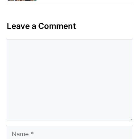
Leave a Comment
Comment
Name