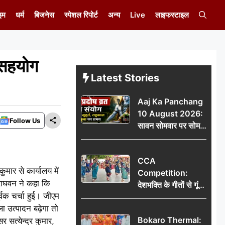
इम
धर्म
बिजनेस
स्पेशल रिपोर्ट
अन्य
Live
लाइफस्टाइल
 सहयोग
Latest Stories
Aaj Ka Panchang
10 August 2026:
Follow Us
सावन सोमवार पर सोम
प्रदोष व्रत का संयोग,
जानें शुभ मुहूर्त, राहुकाल
CCA
और पूजा का समय
ुमार से कार्यालय में
Competition:
राघवन ने कहा कि
देशभक्ति के गीतों से गूंजा
्वक चर्चा हुई। जीएम
डीएवी कथारा, लोक
 उत्पादन बढ़ेगा तो
नृत्य और नृत्य-नाटिका ने
Bokaro Thermal:
 सत्येन्द्र कुमार,
बांधा समां