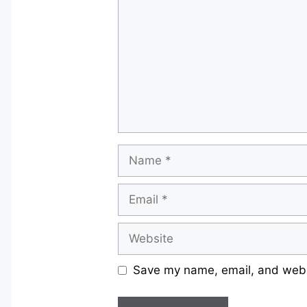
Name
Email
Website
Save my name, email, and websi