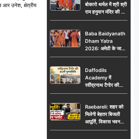
बोकारो थर्मल में श्री श्री
व आर उनेश, क्षेत्रीय
राम हनुमान मंदिर की नई
कमेटी गठित, बाबूलाल
गिरि फिर बने अध्यक्ष
Baba Baidyanath
Dham Yatra
2026: अमेठी के जायस
से बाबा बैद्यनाथ धाम के
लिए रवाना हुआ कांवरियों
Daffodils
का दूसरा जत्था
Academy में
रवींद्रनाथ टैगोर की
85वीं पुण्यतिथि मनाई
गई, शिक्षकों ने दी
Raebareli: शहर को
श्रद्धांजलि
मिलेगी बेहतर बिजली
आपूर्ति, विकास भवन
परिसर में करोड़ों से
बनेगा पावर प्लांट