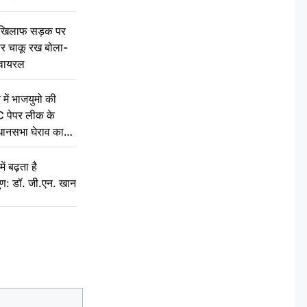
 खिलाफ सड़क पर
 पर चाकू रख बोला-
वायरल
 में भाजयुमो की
C पेपर लीक के
िधानसभा घेराव का
ं बढ़ता है
ुण: डॉ. जी.एन. खान