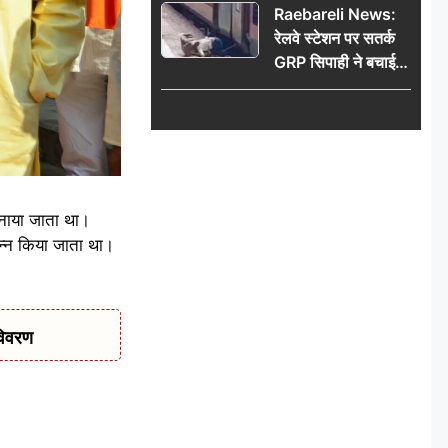
Raebareli News:
रेलवे स्टेशन पर सतर्क
GRP सिपाही ने बचाई
महिला की जान, चलती
ट्रेन में चढ़ते समय हुआ
हादसा टला; घटना
CCTV में कैद
 मनाया जाता था।
्पन्न किया जाता था।
विवरण