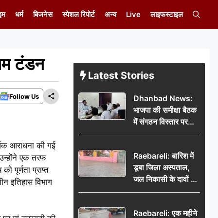
इम
धर्म
बिजनेस
स्पेशल रिपोर्ट
अन्य
Live
लाइफस्टाइल
ूनम टंडन
Latest Stories
Follow Us
Dhanbad News:
भाजपा की समीक्षा बैठक
में संगठन विस्तार पर
मंथन, बीडीओ से
मिलकर सौंपा
पूर्वक आराधना की गई
Raebareli: बारिश में
जनसमस्याओं का विवरण
उन्होंने एक तरफ
डूबा जिला अस्पताल,
ो पूर्णता प्राप्त
जल निकासी के दावों की
राचीन इतिहास विभाग
खुली पोल
Raebareli: एक महीने