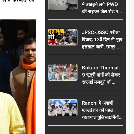
र पर मां सरस्वती की
में उखड़ने लगी PWD
की सड़क! जेल रोड पर
गड्ढे ने खोली निर्माण
गुणवत्ता की पोल, जांच
JPSC-JSSC परीक्षा
की उठी मांग
विवाद: 13वें दिन भी भूख
हड़ताल जारी, छात्र
बोले- जांच नहीं तो
आंदोलन और होगा तेज
Bokaro Thermal:
9 सूत्री मांगों को लेकर
सप्लाई मजदूरों की
हुंकार, 12 अगस्त के
प्रदर्शन की रणनीति बनी
Ranchi में अदाणी
फाउंडेशन की पहल,
यातायात पुलिसकर्मियों
को वितरित किए गए छाते