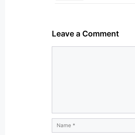
Leave a Comment
Comment
Name