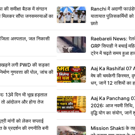
 समीक्षा बैठक में संगठन
Ranchi में अदाणी फाउंड
से मिलकर सौंपा जनसमस्याओं का
यातायात पुलिसकर्मियों क
छाते
बा जिला अस्पताल, जल निकासी
Raebareli News: रेलवे 
GRP सिपाही ने बचाई मह
ट्रेन में चढ़ते समय हुआ 
CCTV में कैद
ं उखड़ने लगी PWD की सड़क!
Aaj Ka Rashifal 07
िर्माण गुणवत्ता की पोल, जांच की
मेष की चमकेगी किस्मत, व
धन, जानें 12 राशियों का 
: 13वें दिन भी भूख हड़ताल
Aaj Ka Panchang 0
ीं तो आंदोलन और होगा तेज
2026: आज नवमी तिथि, क
वृद्धि योग का संयोग, जानें श
का सही समय
ी मांगों को लेकर सप्लाई
्त के प्रदर्शन की रणनीति बनी
Mission Shakti के तहत