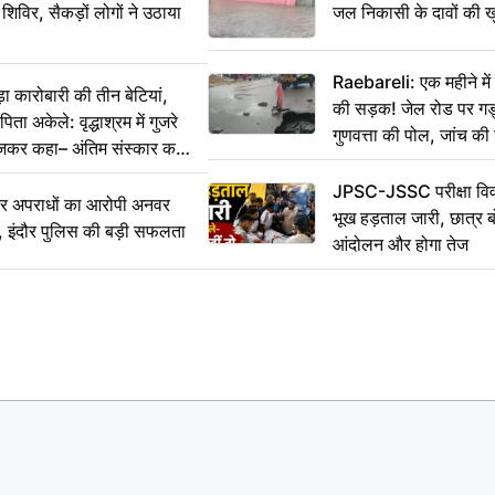
 शिविर, सैकड़ों लोगों ने उठाया
जल निकासी के दावों की ख
Raebareli: एक महीने म
कारोबारी की तीन बेटियां,
की सड़क! जेल रोड पर गड्ढ
ा अकेले: वृद्धाश्रम में गुजरे
गुणवत्ता की पोल, जांच की 
ेजकर कहा– अंतिम संस्कार कर
JPSC-JSSC परीक्षा विवा
भीर अपराधों का आरोपी अनवर
भूख हड़ताल जारी, छात्र बो
र, इंदौर पुलिस की बड़ी सफलता
आंदोलन और होगा तेज