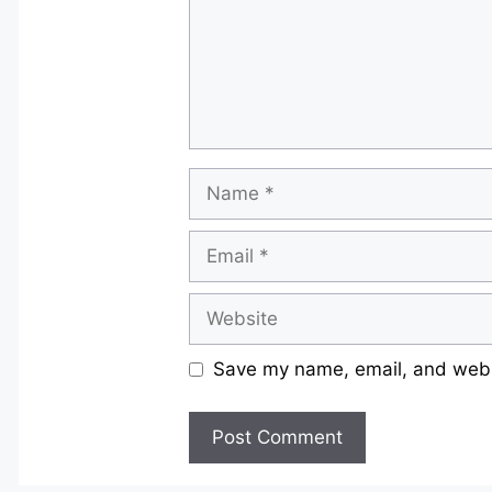
Name
Email
Website
Save my name, email, and websi