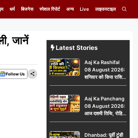
इम
धर्म
बिजनेस
स्पेशल रिपोर्ट
अन्य
Live
लाइफस्टाइल
ी, जानें
Latest Stories
Aaj Ka Rashifal
08 August 2026:
Follow Us
शनिवार को किस राशि
की चमकेगी किस्मत,
किसे मिलेगा धन लाभ
Aaj Ka Panchang
और करियर में सफलता?
08 August 2026:
आज दशमी तिथि, रोहिणी
नक्षत्र और सर्वार्थसिद्धि
योग, जानें राहुकाल व
Dhanbad: पूर्वी टुंडी
शुभ मुहूर्त