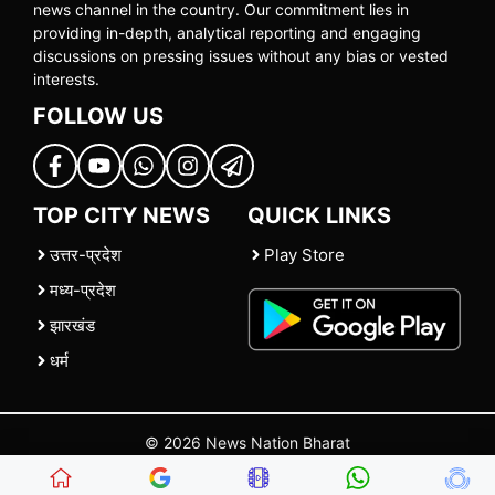
news channel in the country. Our commitment lies in
providing in-depth, analytical reporting and engaging
discussions on pressing issues without any bias or vested
interests.
FOLLOW US
TOP CITY NEWS
QUICK LINKS
उत्तर-प्रदेश
Play Store
मध्य-प्रदेश
झारखंड
धर्म
© 2026 News Nation Bharat
Home
|
About US
|
Contact Us
|
Policies
|
Terms and Conditions