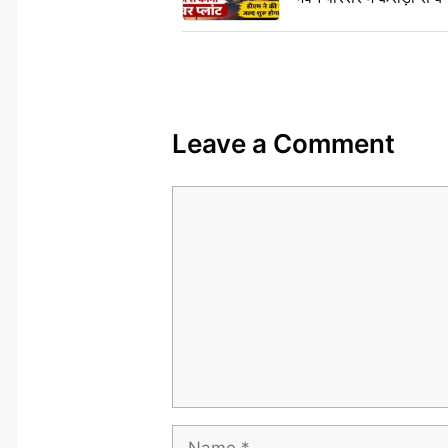
Leave a Comment
Comment
Name