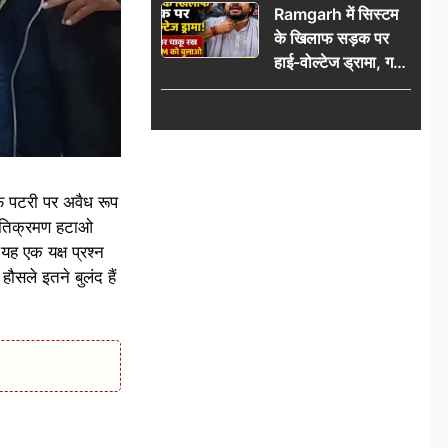
Ramgarh में सिस्टम
पुलिस टीम का जताया
के खिलाफ सड़क पर
आभार
हाई-वोल्टेज ड्रामा, गर्दन
पर चाकू रख बोला- CM
को बुलाओ; Video
वायरल
फ पटरी पर अवैध रूप
 अतिक्रमण हटाओ
ह एक यक्ष प्रश्न
सले इतने बुलंद हैं