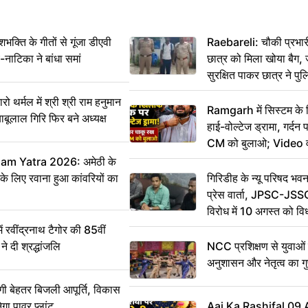
ति के गीतों से गूंजा डीएवी
Raebareli: चौकी प्रभारी 
-नाटिका ने बांधा समां
छात्र को मिला खोया बैग, 
सुरक्षित पाकर छात्र ने प
आभार
र्मल में श्री श्री राम हनुमान
Ramgarh में सिस्टम के
ाबूलाल गिरि फिर बने अध्यक्ष
हाई-वोल्टेज ड्रामा, गर्दन
CM को बुलाओ; Video 
m Yatra 2026: अमेठी के
 के लिए रवाना हुआ कांवरियों का
गिरिडीह के न्यू परिषद भवन
प्रेस वार्ता, JPSC-JSS
विरोध में 10 अगस्त को व
ऐलान
वींद्रनाथ टैगोर की 85वीं
ने दी श्रद्धांजलि
NCC प्रशिक्षण से युवाओं मे
अनुशासन और नेतृत्व का ग
ी बेहतर बिजली आपूर्ति, विकास
ेगा पावर प्लांट
Aaj Ka Rashifal 09