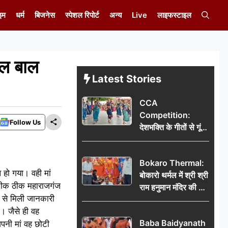
इम
धर्म
बिजनेस
स्पेशल रिपोर्ट
अन्य
Live
लाइफस्टाइल
ाल बाल
Latest Stories
CCA
Competition:
Follow Us
देशभक्ति के गीतों से गूंजा
डीएवी कथारा, लोक
नृत्य और नृत्य-नाटिका ने
Bokaro Thermal:
बांधा समां
हो गया। वही मां
बोकारो थर्मल में श्री श्री
दीक ठीक महाराजगंज
राम हनुमान मंदिर की नई
 से मिली जानकारी
कमेटी गठित, बाबूलाल
। जैसे ही वह
गिरि फिर बने अध्यक्ष
Baba Baidyanath
अपनी मां वह छोटी