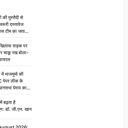
की मुस्तैदी से
जरूरी दस्तावेज
ुलिस टीम का जताया
 खिलाफ सड़क पर
 पर चाकू रख बोला-
वायरल
 में भाजयुमो की
C पेपर लीक के
िधानसभा घेराव का
ं बढ़ता है
ुण: डॉ. जी.एन. खान
 August 2026: