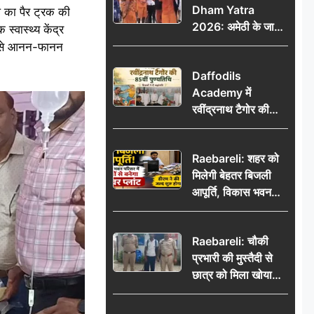
Dham Yatra
 का पैर ट्रक की
2026: अमेठी के जायस
्वास्थ्य केंद्र
से बाबा बैद्यनाथ धाम के
दद से आनन-फानन
लिए रवाना हुआ कांवरियों
Daffodils
का दूसरा जत्था
Academy में
रवींद्रनाथ टैगोर की
85वीं पुण्यतिथि मनाई
गई, शिक्षकों ने दी
Raebareli: शहर को
श्रद्धांजलि
मिलेगी बेहतर बिजली
आपूर्ति, विकास भवन
परिसर में करोड़ों से
बनेगा पावर प्लांट
Raebareli: चौकी
प्रभारी की मुस्तैदी से
छात्र को मिला खोया
बैग, जरूरी दस्तावेज
सुरक्षित पाकर छात्र ने