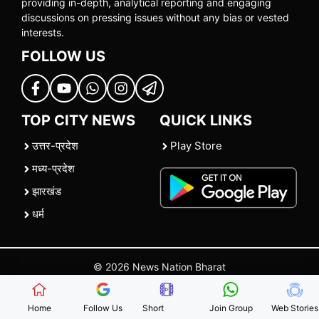
providing in-depth, analytical reporting and engaging
discussions on pressing issues without any bias or vested
interests.
FOLLOW US
TOP CITY NEWS
QUICK LINKS
उत्तर-प्रदेश
Play Store
मध्य-प्रदेश
झारखंड
धर्म
© 2026 News Nation Bharat
Home
|
About US
|
Contact Us
|
Policies
|
Terms and Conditions
Home
Follow Us
Short
Join Group
Web Stories