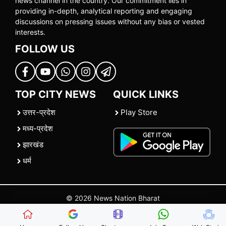
news channel in the country. Our commitment lies in
providing in-depth, analytical reporting and engaging
discussions on pressing issues without any bias or vested
interests.
FOLLOW US
TOP CITY NEWS
QUICK LINKS
उत्तर-प्रदेश
Play Store
मध्य-प्रदेश
झारखंड
धर्म
© 2026 News Nation Bharat
Home
|
About US
|
Contact Us
|
Policies
|
Terms and Conditions