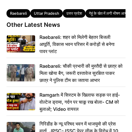
Tags
Raebareli
Uttar Pradesh
उत्तर प्रदेश
गेहूं के खेत में लगी भीषण आग
Other Latest News
Raebareli: शहर को मिलेगी बेहतर बिजली
आपूर्ति, विकास भवन परिसर में करोड़ों से बनेगा
पावर प्लांट
Raebareli: चौकी प्रभारी की मुस्तैदी से छात्र को
मिला खोया बैग, जरूरी दस्तावेज सुरक्षित पाकर
छात्र ने पुलिस टीम का जताया आभार
Ramgarh में सिस्टम के खिलाफ सड़क पर हाई-
वोल्टेज ड्रामा, गर्दन पर चाकू रख बोला- CM को
बुलाओ; Video वायरल
गिरिडीह के न्यू परिषद भवन में भाजयुमो की प्रेस
वार्ता, JPSC-JSSC पेपर लीक के विरोध में 10