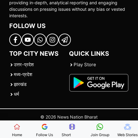
providing in-depth, analytical reporting and engaging
discussions on pressing issues without any bias or vested
interests.
FOLLOW US
TOP CITY NEWS
QUICK LINKS
उत्तर-प्रदेश
Play Store
मध्य-प्रदेश
झारखंड
धर्म
© 2026 News Nation Bharat
Home
|
About US
|
Contact Us
|
Policies
|
Terms and Conditions
Home
Follow Us
Short
Join Group
Web Stories