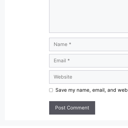
Name
Email
Website
Save my name, email, and websi