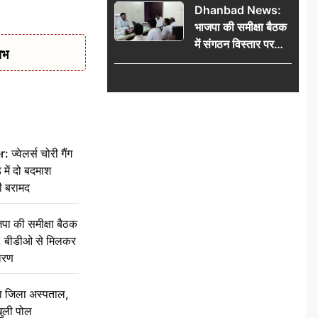
Dhanbad News:
किलो चांदी बरामद
भाजपा की समीक्षा बैठक
में संगठन विस्तार पर
ाभ
मंथन, बीडीओ से
मिलकर सौंपा
जनसमस्याओं का विवरण
वेलर्स चोरी गैंग
 में दो बदमाश
ी बरामद
की समीक्षा बैठक
थन, बीडीओ से मिलकर
वरण
बा जिला अस्पताल,
ुली पोल