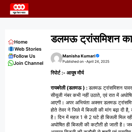
Skip
to
content
डलमऊ ट्रांसमिशन का 
Home
Web Stories
Follow Us
Manisha Kumari
Published on -
April 24, 2025
Join Channel
रिपोर्ट :- आयुष मौर्य
रायबरेली (डलमऊ ) :
डलमऊ ट्रांसमिशन पावर ह
सीयूजी नंबर कभी नहीं उठाते, एवं रात में अघ
आएगी। अपर अभियंता अक्सर डलमऊ ट्रांसमिशन प
होते तेवर ने जिले में बिजली की मांग बढ़ा दी 
है। दिन में महज 1 से 2 घटे ही बिजली मिल 
अघोषित ही बिजली की कटौती हो जाती है। जबकि शह
असमय बिजली की कटौती से शहरी एवं ग्रामीण क्षे