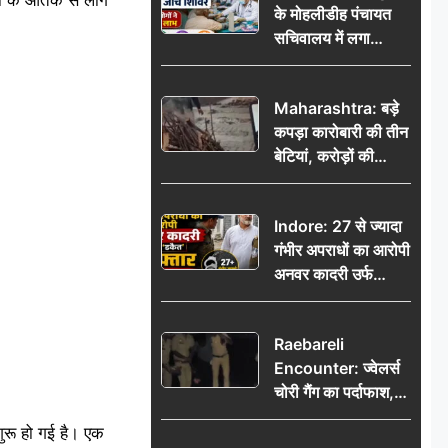
के मोहलीडीह पंचायत
सचिवालय में लगा
निःशुल्क स्वास्थ्य जांच
शिविर, सैकड़ों लोगों ने
Maharashtra: बड़े
उठाया लाभ
कपड़ा कारोबारी की तीन
बेटियां, करोड़ों की
कमाई… फिर भी पिता
अकेले: वृद्धाश्रम में गुजरे
Indore: 27 से ज्यादा
अंतिम दिन, 5100 रुपये
गंभीर अपराधों का आरोपी
भेजकर कहा– अंतिम
अनवर कादरी उर्फ
संस्कार कर दीजिए हम
‘डकैत’ गिरफ्तार, इंदौर
नहीं आ पाएंगे
पुलिस की बड़ी सफलता
Raebareli
Encounter: ज्वेलर्स
चोरी गैंग का पर्दाफाश,
पुलिस मुठभेड़ में दो
ुरू हो गई है। एक
बदमाश घायल, 12.80