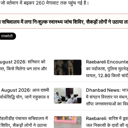
जो वर्तमान में बढ़कर 260 मेगावाट तक पहुंच गई है।
सचिवालय में लगा निःशुल्क स्वास्थ्य जांच शिविर, सैकड़ों लोगों ने उठाया ल
रायबरेली
ugust 2026: शनिवार को
Raebareli Encounter: ज्
मत, किसे मिलेगा धन लाभ और
का पर्दाफाश, पुलिस मुठभेड़
घायल, 12.80 किलो चांद
 August 2026: आज दशमी
Dhanbad News: भाजपा 
वार्थसिद्धि योग, जानें राहुकाल व
में संगठन विस्तार पर मं
सौंपा जनसमस्याओं का वि
 मोहलीडीह पंचायत सचिवालय में
Raebareli: बारिश में डू
 शिविर, सैकड़ों लोगों ने उठाया
जल निकासी के दावों की ख