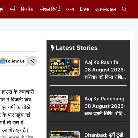
इम
धर्म
बिजनेस
स्पेशल रिपोर्ट
अन्य
Live
लाइफस्टाइल
Latest Stories
Follow Us
Aaj Ka Rashifal
08 August 2026:
शनिवार को किस राशि
की चमकेगी किस्मत,
 हाउस के कर्मचारी
किसे मिलेगा धन लाभ
Aaj Ka Panchang
और करियर में सफलता?
रात में बिजली कब
08 August 2026:
ं गर्मी के तीखे
आज दशमी तिथि, रोहिणी
 के पार पहुंच गई
नक्षत्र और सर्वार्थसिद्धि
ी तो रात में
योग, जानें राहुकाल व
ि का शेड्यूल है।
Dhanbad: पूर्वी टुंडी
शुभ मुहूर्त
रों के आतंक से लोग