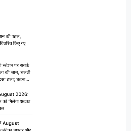
ेशन की पहल,
ो वितरित किए गए
स्टेशन पर सतर्क
िला की जान, चलती
हादसा टला; घटना
 August 2026:
ृष को मिलेगा अटका
हाल
7 August
ृतिका नक्षत्र और