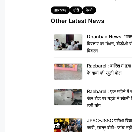
Tags
झारखण्ड
ढोरी
बेरमो
Other Latest News
Dhanbad News: भाजपा की
विस्तार पर मंथन, बीडीओ 
विवरण
Raebareli: बारिश में डू
के दावों की खुली पोल
Raebareli: एक महीने मे
जेल रोड पर गड्ढे ने खोली न
उठी मांग
JPSC-JSSC परीक्षा विवाद
जारी, छात्र बोले- जांच नह