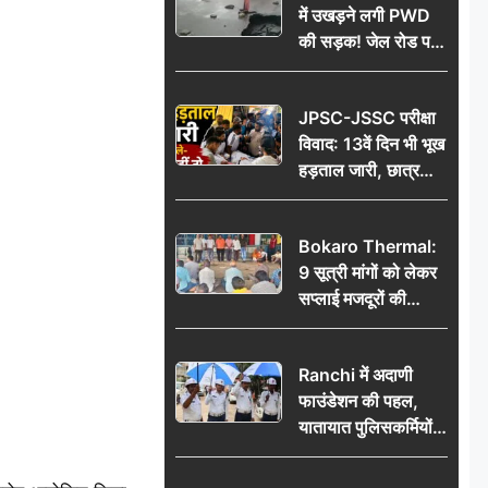
में उखड़ने लगी PWD
की सड़क! जेल रोड पर
गड्ढे ने खोली निर्माण
गुणवत्ता की पोल, जांच
JPSC-JSSC परीक्षा
की उठी मांग
विवाद: 13वें दिन भी भूख
हड़ताल जारी, छात्र
बोले- जांच नहीं तो
आंदोलन और होगा तेज
Bokaro Thermal:
9 सूत्री मांगों को लेकर
सप्लाई मजदूरों की
हुंकार, 12 अगस्त के
प्रदर्शन की रणनीति बनी
Ranchi में अदाणी
फाउंडेशन की पहल,
यातायात पुलिसकर्मियों
को वितरित किए गए छाते