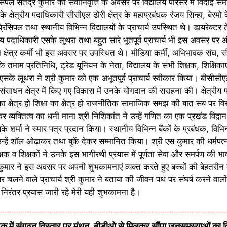
ंसिपल सतेंद्र कुमार की सेवानिवृत्ति के अवसर पर विद्यालय परिसर में विदाई
षेत्रीय पदाधिकारी सीसीएल ढोरी क्षेत्र के महाप्रबंधक रंजय सिन्हा, बेरम
िंसिपल तथा स्थानीय विभिन्न विद्यालयों के प्राचार्य उपस्थित थे। डायरेक्ट
रीय पदाधिकारी एसके लूथरा तथा बहुत सारे भूतपूर्व प्राचार्य भी इस अवसर पर 
शिक्षा क्षेत्र कर्मी भी इस अवसर पर उपस्थित थे। मीडिया कर्मी, अभिभावक संघ,
तमाम प्रतिनिधि, ट्रेड यूनियन के नेता, विद्यालय के सभी शिक्षक, शिक्षिका
ी एसके लूथरा ने श्री कुमार को एक अभूतपूर्व प्राचार्य स्वीकार किया। बीसीसी
 संसाधन क्षेत्र में किए गए विकास में उनके योगदान की सराहना की। क्षेत्रीय
ेल का क्षेत्र हो शिक्षा का क्षेत्र हो राजनीतिक सामाजिक समझ की बात सब पर विस
ायावर व्यक्तित्व का धनी माना श्री निशिकांत ने उन्हें गणित का एक प्रखंड विद्व
 एसके शर्मा ने स्मार पत्र प्रदान किया। स्थानीय विभिन्न बैंकों के प्रबंधक, वि
न्हें शॉल ओढ़ाकर तथा बुकें देकर सम्मानित किया। श्री एस कुमार की धर्मपत्नी
क व शिक्षकों ने उनके इस भागीरथी प्रयास में पूर्णता सेवा और समर्पण की भ
री कुमार ने इस अवसर पर अपनी शुभकामनाएं व्यक्त करते हुए बच्चों की बेहतरीन 
र चलने वाले प्राचार्य श्री कुमार ने बताया की जीवन पथ पर संघर्ष करने वाल
 निरंतर प्रयास जारी रहे मेरी यही शुभकामना है।
में संगठन विस्तार पर मंथन, बीडीओ से मिलकर सौंपा जनसमस्याओं का 