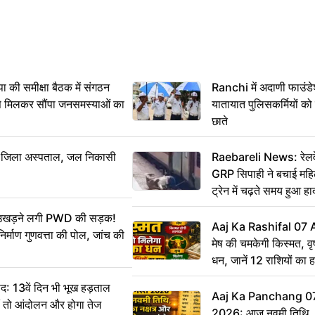
 समीक्षा बैठक में संगठन
Ranchi में अदाणी फाउंड
से मिलकर सौंपा जनसमस्याओं का
यातायात पुलिसकर्मियों क
छाते
बा जिला अस्पताल, जल निकासी
Raebareli News: रेलवे 
GRP सिपाही ने बचाई मह
ट्रेन में चढ़ते समय हुआ 
CCTV में कैद
ं उखड़ने लगी PWD की सड़क!
Aaj Ka Rashifal 07
िर्माण गुणवत्ता की पोल, जांच की
मेष की चमकेगी किस्मत, व
धन, जानें 12 राशियों का 
: 13वें दिन भी भूख हड़ताल
Aaj Ka Panchang 0
ीं तो आंदोलन और होगा तेज
2026: आज नवमी तिथि, क