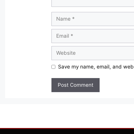
Name
Email
Website
Save my name, email, and websi