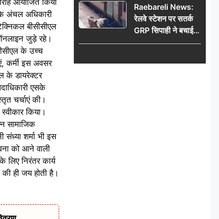
 समारोह आयोजित किया
Raebareli News:
ो के अंचल अधिकारी
रेलवे स्टेशन पर सतर्क
र टेक्निकल बीसीसीएल
GRP सिपाही ने बचाई
ऑनलाइन जुड़े रहे।
महिला की जान, चलती
 सीसीएल के उच्च
ट्रेन में चढ़ते समय हुआ
एं, कर्मी इस अवसर
हादसा टला; घटना
एल के डायरेक्टर
CCTV में कैद
 पदाधिकारी एसके
्तृत चर्चाएं की।
ान स्वीकार किया।
भिन्न सामाजिक
 संध्या शर्मा भी इस
ावना को आने वाली
के लिए निरंतर कार्य
ों की ही जय होती है।
विवरण