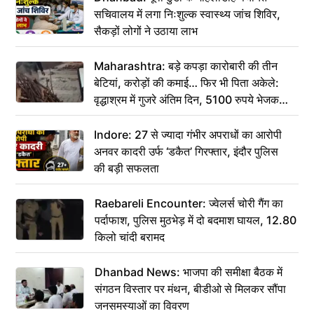
सचिवालय में लगा निःशुल्क स्वास्थ्य जांच शिविर,
सैकड़ों लोगों ने उठाया लाभ
Maharashtra: बड़े कपड़ा कारोबारी की तीन
बेटियां, करोड़ों की कमाई… फिर भी पिता अकेले:
वृद्धाश्रम में गुजरे अंतिम दिन, 5100 रुपये भेजकर
कहा– अंतिम संस्कार कर दीजिए हम नहीं आ पाएंगे
Indore: 27 से ज्यादा गंभीर अपराधों का आरोपी
अनवर कादरी उर्फ ‘डकैत’ गिरफ्तार, इंदौर पुलिस
की बड़ी सफलता
Raebareli Encounter: ज्वेलर्स चोरी गैंग का
पर्दाफाश, पुलिस मुठभेड़ में दो बदमाश घायल, 12.80
किलो चांदी बरामद
Dhanbad News: भाजपा की समीक्षा बैठक में
संगठन विस्तार पर मंथन, बीडीओ से मिलकर सौंपा
जनसमस्याओं का विवरण