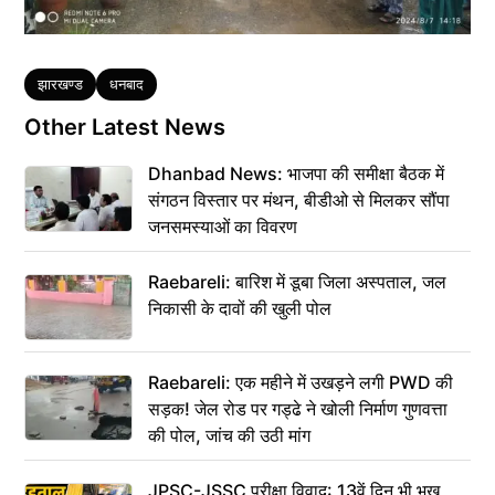
Tags
झारखण्ड
धनबाद
Other Latest News
Dhanbad News: भाजपा की समीक्षा बैठक में
संगठन विस्तार पर मंथन, बीडीओ से मिलकर सौंपा
जनसमस्याओं का विवरण
Raebareli: बारिश में डूबा जिला अस्पताल, जल
निकासी के दावों की खुली पोल
Raebareli: एक महीने में उखड़ने लगी PWD की
सड़क! जेल रोड पर गड्ढे ने खोली निर्माण गुणवत्ता
की पोल, जांच की उठी मांग
JPSC-JSSC परीक्षा विवाद: 13वें दिन भी भूख