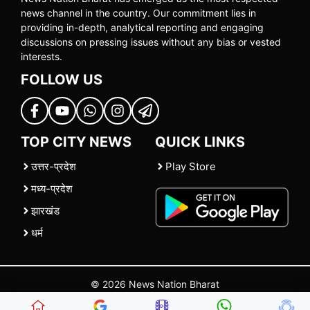
news channel in the country. Our commitment lies in
providing in-depth, analytical reporting and engaging
discussions on pressing issues without any bias or vested
interests.
FOLLOW US
TOP CITY NEWS
QUICK LINKS
उत्तर-प्रदेश
Play Store
मध्य-प्रदेश
झारखंड
धर्म
© 2026 News Nation Bharat
Home
|
About US
|
Contact Us
|
Policies
|
Terms and Conditions