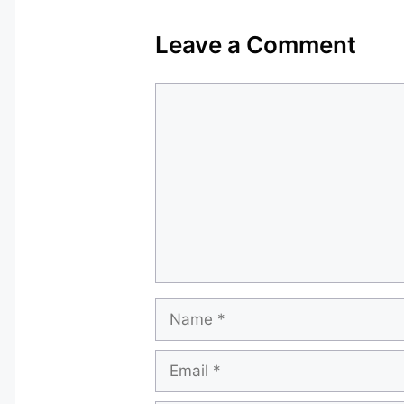
Leave a Comment
Comment
Name
Email