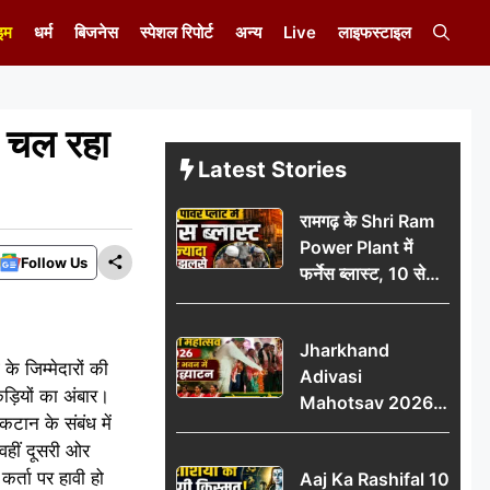
इम
धर्म
बिजनेस
स्पेशल रिपोर्ट
अन्य
Live
लाइफस्टाइल
े चल रहा
Latest Stories
रामगढ़ के Shri Ram
Power Plant में
Follow Us
फर्नेस ब्लास्ट, 10 से
ज्यादा मजदूर झुलसे; दो
की हालत गंभीर
Jharkhand
े जिम्मेदारों की
Adivasi
कड़ियों का अंबार।
Mahotsav 2026
कटान के संबंध में
का नगर भवन में भव्य
 वहीं दूसरी ओर
उद्घाटन, लोकनृत्य और
कर्ता पर हावी हो
Aaj Ka Rashifal 10
पारंपरिक प्रस्तुतियों ने