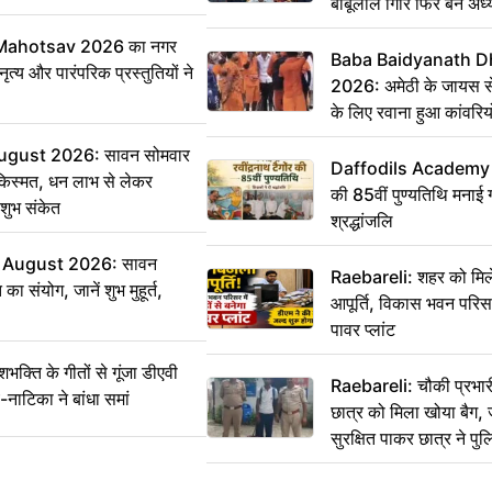
बाबूलाल गिरि फिर बने अध्य
Mahotsav 2026 का नगर
Baba Baidyanath D
ृत्य और पारंपरिक प्रस्तुतियों ने
2026: अमेठी के जायस से 
के लिए रवाना हुआ कांवरियो
ugust 2026: सावन सोमवार
Daffodils Academy में 
किस्मत, धन लाभ से लेकर
की 85वीं पुण्यतिथि मनाई गई
शुभ संकेत
श्रद्धांजलि
 August 2026: सावन
Raebareli: शहर को मिल
ा संयोग, जानें शुभ मुहूर्त,
आपूर्ति, विकास भवन परिसर 
पावर प्लांट
ति के गीतों से गूंजा डीएवी
Raebareli: चौकी प्रभारी 
-नाटिका ने बांधा समां
छात्र को मिला खोया बैग, 
सुरक्षित पाकर छात्र ने प
आभार