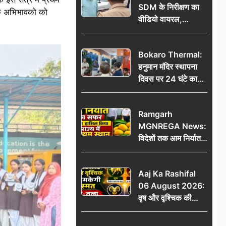
SDM के निरीक्षण का
ाकि अभिभावको को
वीडियो वायरल,
प्रशासनिक सक्रियता
या सुर्खियां बटोरने की
Bokaro Thermal:
कवायद?
हनुमान मंदिर स्थापना
दिवस पर 24 घंटे का
अखंड हरि कीर्तन,
भक्तिमय हुआ बोकारो
Ramgarh
थर्मल
MGNREGA News:
विदेशों तक आम निर्यात
का सफर, जिले ने
हासिल किया राज्य में
Aaj Ka Rashifal
प्रथम स्थान
06 August 2026:
वृष और वृश्चिक की
चमकेगी किस्मत, मेष-
तुला रहें सावधान