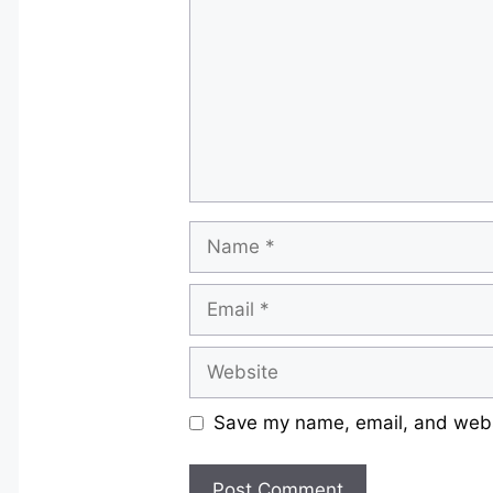
Name
Email
Website
Save my name, email, and websi