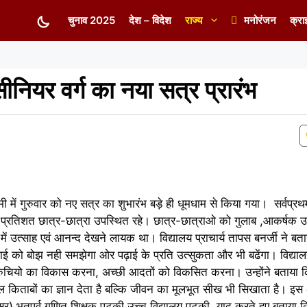
चुनाव 2025
देश – विदेश
राज्य
मनोरंजन
क्रा
सीनियर वर्ग का नया सत्र प्रारंभ
 में गुरुवार को नए सत्र का शुभारंभ बड़े ही धूमधाम से किया गया। सर्वप्रथ
प्रतिशत छात्र-छात्रा उपस्थित रहे। छात्र-छात्राओ को गुलाब ,आकर्षक उ
ं उत्साह एवं आनन्द देखने लायक था। विद्यालय प्राचार्य तापस बनर्जी ने बत
पढ़ाई को बोझ नही समझेगा ओर पढ़ाई के प्रति उत्सुकता और भी बढेंगा। विद्यालय
ी रुचियो का विकास करना, अच्छी आदतों को विकसित करना। उन्होंने बताया क
वल किताबों का ज्ञान देता है बल्कि जीवन का मूलभूत सीख भी सिखाता है। इस 
सर) भूतपूर्व गणित शिक्षक पुटकी उच्च विद्यालय पुटकी, याद करते हुए बताया क