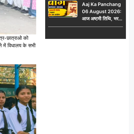
Aaj Ka Panchang
06 August 2026:
आज अष्टमी तिथि, भरणी
नक्षत्र और गंड योग का
संयोग, जानें शुभ मुहूर्त,
त्र-छात्राओ को
राहुकाल और दिनभर का
े में विधालय के सभी
पंचांग