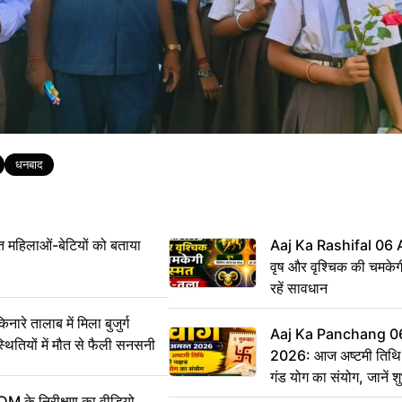
धनबाद
महिलाओं-बेटियों को बताया
Aaj Ka Rashifal 06
वृष और वृश्चिक की चमकेग
रहें सावधान
 तालाब में मिला बुजुर्ग
Aaj Ka Panchang 0
्थितियों में मौत से फैली सनसनी
2026: आज अष्टमी तिथि,
गंड योग का संयोग, जानें शुभ
और दिनभर का पंचांग
DM के निरीक्षण का वीडियो