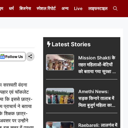
इम
धर्म
बिजनेस
स्पेशल रिपोर्ट
अन्य
Live
लाइफस्टाइल
Latest Stories
Follow Us
Mission Shakti के
तहत महिलाओं-बेटियों
को बताया गया सुरक्षा के
अधिकार
म सरस्वती वंदना
Amethi News:
पहार एवं चॉकलेट
सड़क किनारे तालाब में
ाया कि इससे छात्र-
मिला बुजुर्ग महिला का
 प्राचार्य ने बताया
शव, संदिग्ध परिस्थितियों
ि शिक्षक छात्र-
में मौत से फैली सनसनी
अवसर पर उन्होंने
Raebareli: लालगंज में
ि इस सत्र में प्रथम