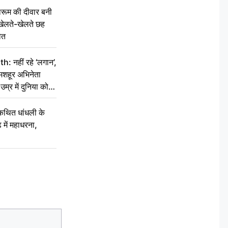
ूम की दीवार बनी
खेलते-खेलते छह
ौत
नहीं रहे ‘लगान’,
मशहूर अभिनेता
म्र में दुनिया को
कथित धांधली के
ें महाधरना,