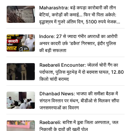
Maharashtra: बड़े कपड़ा कारोबारी की तीन
बेटियां, करोड़ों की कमाई… फिर भी पिता अकेले:
वृद्धाश्रम में गुजरे अंतिम दिन, 5100 रुपये भेजकर
कहा– अंतिम संस्कार कर दीजिए हम नहीं आ पाएंगे
Indore: 27 से ज्यादा गंभीर अपराधों का आरोपी
अनवर कादरी उर्फ ‘डकैत’ गिरफ्तार, इंदौर पुलिस
की बड़ी सफलता
Raebareli Encounter: ज्वेलर्स चोरी गैंग का
पर्दाफाश, पुलिस मुठभेड़ में दो बदमाश घायल, 12.80
किलो चांदी बरामद
Dhanbad News: भाजपा की समीक्षा बैठक में
संगठन विस्तार पर मंथन, बीडीओ से मिलकर सौंपा
जनसमस्याओं का विवरण
Raebareli: बारिश में डूबा जिला अस्पताल, जल
निकासी के दावों की खुली पोल