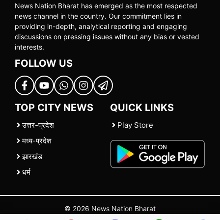
News Nation Bharat has emerged as the most respected
news channel in the country. Our commitment lies in
providing in-depth, analytical reporting and engaging
discussions on pressing issues without any bias or vested
interests.
FOLLOW US
TOP CITY NEWS
QUICK LINKS
उत्तर-प्रदेश
Play Store
मध्य-प्रदेश
झारखंड
धर्म
© 2026 News Nation Bharat
Home
|
About US
|
Contact Us
|
Policies
|
Terms and Conditions