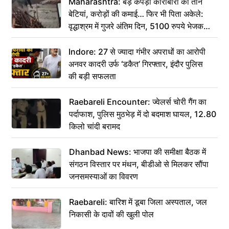
Maharashtra: बड़े कपड़ा कारोबारी की तीन
बेटियां, करोड़ों की कमाई… फिर भी पिता अकेले:
वृद्धाश्रम में गुजरे अंतिम दिन, 5100 रुपये भेजकर
कहा– अंतिम संस्कार कर दीजिए हम नहीं आ पाएंगे
Indore: 27 से ज्यादा गंभीर अपराधों का आरोपी
अनवर कादरी उर्फ ‘डकैत’ गिरफ्तार, इंदौर पुलिस
की बड़ी सफलता
Raebareli Encounter: ज्वेलर्स चोरी गैंग का
पर्दाफाश, पुलिस मुठभेड़ में दो बदमाश घायल, 12.80
किलो चांदी बरामद
Dhanbad News: भाजपा की समीक्षा बैठक में
संगठन विस्तार पर मंथन, बीडीओ से मिलकर सौंपा
जनसमस्याओं का विवरण
Raebareli: बारिश में डूबा जिला अस्पताल, जल
निकासी के दावों की खुली पोल