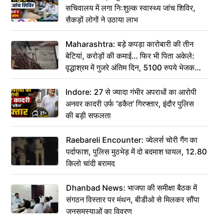
सचिवालय में लगा निःशुल्क स्वास्थ्य जांच शिविर,
सैकड़ों लोगों ने उठाया लाभ
Maharashtra: बड़े कपड़ा कारोबारी की तीन
बेटियां, करोड़ों की कमाई… फिर भी पिता अकेले:
वृद्धाश्रम में गुजरे अंतिम दिन, 5100 रुपये भेजकर
कहा– अंतिम संस्कार कर दीजिए हम नहीं आ पाएंगे
Indore: 27 से ज्यादा गंभीर अपराधों का आरोपी
अनवर कादरी उर्फ ‘डकैत’ गिरफ्तार, इंदौर पुलिस
की बड़ी सफलता
Raebareli Encounter: ज्वेलर्स चोरी गैंग का
पर्दाफाश, पुलिस मुठभेड़ में दो बदमाश घायल, 12.80
किलो चांदी बरामद
Dhanbad News: भाजपा की समीक्षा बैठक में
संगठन विस्तार पर मंथन, बीडीओ से मिलकर सौंपा
जनसमस्याओं का विवरण