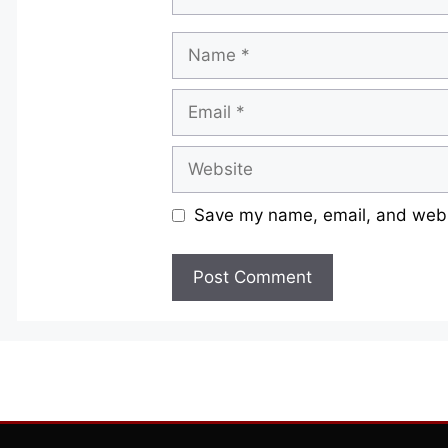
Name
Email
Website
Save my name, email, and websi