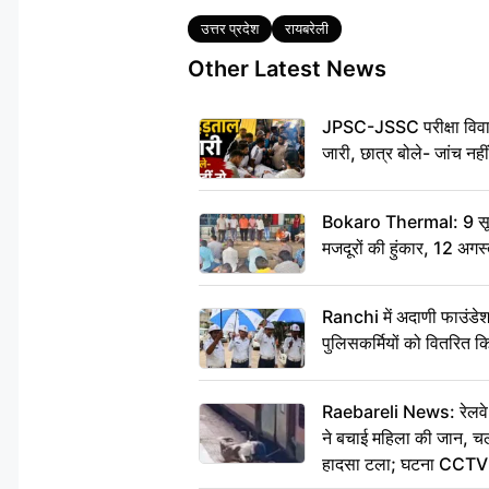
Tags
उत्तर प्रदेश
रायबरेली
Other Latest News
JPSC-JSSC परीक्षा विवाद
जारी, छात्र बोले- जांच नह
Bokaro Thermal: 9 सूत्र
मजदूरों की हुंकार, 12 अगस
Ranchi में अदाणी फाउंडे
पुलिसकर्मियों को वितरित क
Raebareli News: रेलवे 
ने बचाई महिला की जान, चलत
हादसा टला; घटना CCTV म