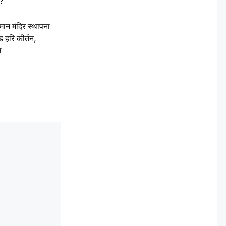
द?
न मंदिर स्थापना
 हरि कीर्तन,
ल