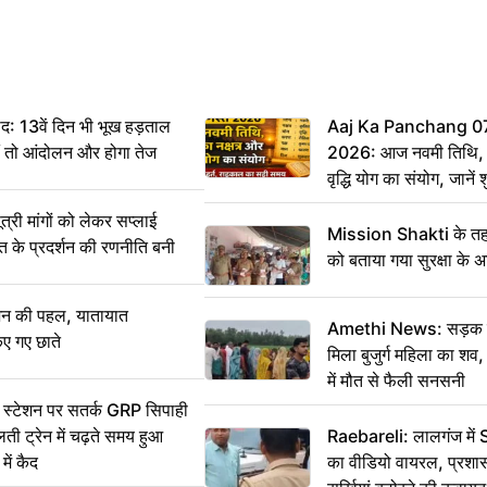
: 13वें दिन भी भूख हड़ताल
Aaj Ka Panchang 0
ीं तो आंदोलन और होगा तेज
2026: आज नवमी तिथि, क
वृद्धि योग का संयोग, जानें श
का सही समय
ी मांगों को लेकर सप्लाई
Mission Shakti के तहत
्त के प्रदर्शन की रणनीति बनी
को बताया गया सुरक्षा के 
शन की पहल, यातायात
Amethi News: सड़क किन
िए गए छाते
मिला बुजुर्ग महिला का शव, 
में मौत से फैली सनसनी
स्टेशन पर सतर्क GRP सिपाही
ी ट्रेन में चढ़ते समय हुआ
Raebareli: लालगंज में 
ें कैद
का वीडियो वायरल, प्रशा