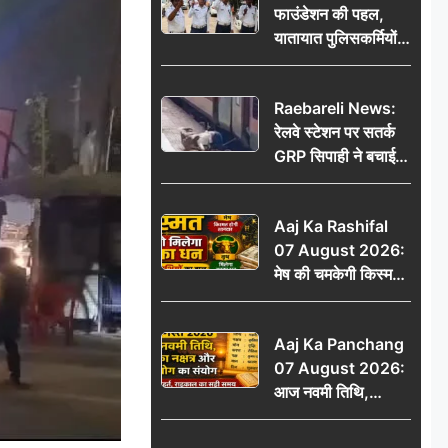
फाउंडेशन की पहल,
यातायात पुलिसकर्मियों
को वितरित किए गए छाते
Raebareli News:
रेलवे स्टेशन पर सतर्क
GRP सिपाही ने बचाई
महिला की जान, चलती
ट्रेन में चढ़ते समय हुआ
Aaj Ka Rashifal
हादसा टला; घटना
07 August 2026:
CCTV में कैद
मेष की चमकेगी किस्मत,
वृष को मिलेगा अटका
धन, जानें 12 राशियों का
Aaj Ka Panchang
हाल
07 August 2026:
आज नवमी तिथि,
कृतिका नक्षत्र और वृद्धि
योग का संयोग, जानें शुभ