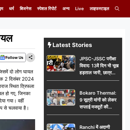
इम
धर्म
बिजनेस
स्पेशल रिपोर्ट
अन्य
Live
लाइफस्टाइल
घायल
Latest Stories
Follow Us
JPSC-JSSC परीक्षा
विवाद: 13वें दिन भी भूख
 जिसमें दो लोग घायल
हड़ताल जारी, छात्र
नांक 2 दिसंबर 2024
बोले- जांच नहीं तो
गराज स्थित त्रिफला
आंदोलन और होगा तेज
Bokaro Thermal:
घायल हो गए, जिनका
9 सूत्री मांगों को लेकर
िया गया। वहीं
सप्लाई मजदूरों की
ूप से चलवाया है।
हुंकार, 12 अगस्त के
प्रदर्शन की रणनीति बनी
Ranchi में अदाणी