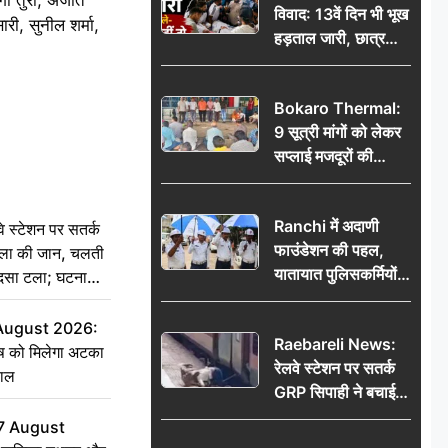
विवाद: 13वें दिन भी भूख
री, सुनील शर्मा,
हड़ताल जारी, छात्र
बोले- जांच नहीं तो
आंदोलन और होगा तेज
Bokaro Thermal:
9 सूत्री मांगों को लेकर
सप्लाई मजदूरों की
हुंकार, 12 अगस्त के
प्रदर्शन की रणनीति बनी
Ranchi में अदाणी
स्टेशन पर सतर्क
फाउंडेशन की पहल,
िला की जान, चलती
यातायात पुलिसकर्मियों
हादसा टला; घटना
को वितरित किए गए छाते
 August 2026:
Raebareli News:
ृष को मिलेगा अटका
रेलवे स्टेशन पर सतर्क
हाल
GRP सिपाही ने बचाई
महिला की जान, चलती
7 August
ट्रेन में चढ़ते समय हुआ