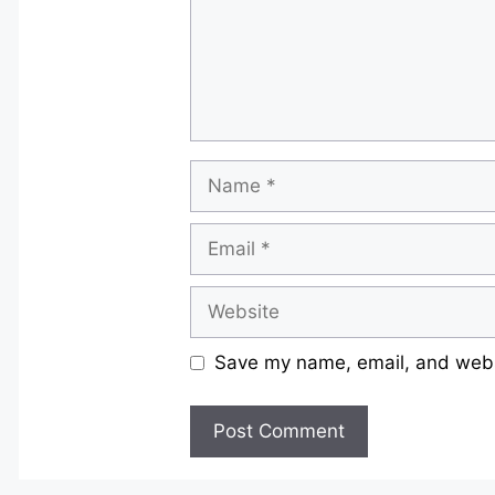
Name
Email
Website
Save my name, email, and websi