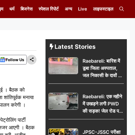
इम
धर्म
बिजनेस
स्पेशल रिपोर्ट
अन्य
Live
लाइफस्टाइल
Latest Stories
Follow Us
Raebareli: बारिश में
डूबा जिला अस्पताल,
जल निकासी के दावों की
खुली पोल
हुई । बैठक को
Raebareli: एक महीने
जा शांतिपूर्वक मनाया
में उखड़ने लगी PWD
 पालन करेगी ।
की सड़क! जेल रोड पर
गड्ढे ने खोली निर्माण
्रोलिंग पार्टी
गुणवत्ता की पोल, जांच
ैद नजर आएगी । बैठक
JPSC-JSSC परीक्षा
की उठी मांग
ंगा तुरी, अजीत