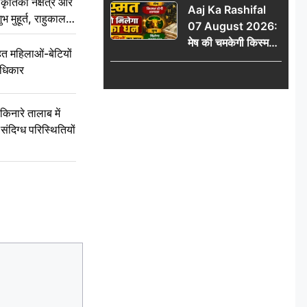
ृतिका नक्षत्र और
Aaj Ka Rashifal
हादसा टला; घटना
ुभ मुहूर्त, राहुकाल
07 August 2026:
CCTV में कैद
मेष की चमकेगी किस्मत,
 महिलाओं-बेटियों
वृष को मिलेगा अटका
अधिकार
धन, जानें 12 राशियों का
हाल
ारे तालाब में
संदिग्ध परिस्थितियों