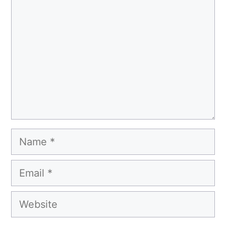
Name
Email
Website