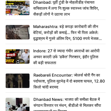
Dhanbad: पूर्वी टुंडी के मोहलीडीह पंचायत
सचिवालय में लगा निःशुल्क स्वास्थ्य जांच शिविर,
सैकड़ों लोगों ने उठाया लाभ
Maharashtra: बड़े कपड़ा कारोबारी की तीन
बेटियां, करोड़ों की कमाई… फिर भी पिता अकेले:
वृद्धाश्रम में गुजरे अंतिम दिन, 5100 रुपये भेजकर
कहा– अंतिम संस्कार कर दीजिए हम नहीं आ पाएंगे
Indore: 27 से ज्यादा गंभीर अपराधों का आरोपी
अनवर कादरी उर्फ ‘डकैत’ गिरफ्तार, इंदौर पुलिस
की बड़ी सफलता
Raebareli Encounter: ज्वेलर्स चोरी गैंग का
पर्दाफाश, पुलिस मुठभेड़ में दो बदमाश घायल, 12.80
किलो चांदी बरामद
Dhanbad News: भाजपा की समीक्षा बैठक में
संगठन विस्तार पर मंथन, बीडीओ से मिलकर सौंपा