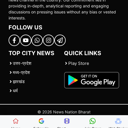
providing in-depth, analytical reporting and engaging
discussions on pressing issues without any bias or vested
interests.
FOLLOW US
TOP CITY NEWS
QUICK LINKS
उत्तर-प्रदेश
Play Store
मध्य-प्रदेश
झारखंड
धर्म
© 2026 News Nation Bharat
Home
|
About US
|
Contact Us
|
Policies
|
Terms and Conditions