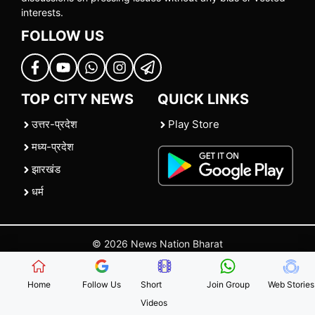
interests.
FOLLOW US
TOP CITY NEWS
QUICK LINKS
उत्तर-प्रदेश
Play Store
मध्य-प्रदेश
झारखंड
धर्म
© 2026 News Nation Bharat
Home
|
About US
|
Contact Us
|
Policies
|
Terms and Conditions
Home
Follow Us
Short
Join Group
Web Stories
Videos