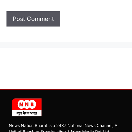
News Nation Bharat is a 24X7 National News Channel, A
Unit of Bhushan Broadcasting & Mass Media Pvt Ltd.