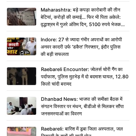
Maharashtra: बड़े कपड़ा कारोबारी की तीन
बेटियां, करोड़ों की कमाई… फिर भी पिता अकेले:
वृद्धाश्रम में गुजरे अंतिम दिन, 5100 रुपये भेजकर
कहा– अंतिम संस्कार कर दीजिए हम नहीं आ पाएंगे
Indore: 27 से ज्यादा गंभीर अपराधों का आरोपी
अनवर कादरी उर्फ ‘डकैत’ गिरफ्तार, इंदौर पुलिस
की बड़ी सफलता
Raebareli Encounter: ज्वेलर्स चोरी गैंग का
पर्दाफाश, पुलिस मुठभेड़ में दो बदमाश घायल, 12.80
किलो चांदी बरामद
Dhanbad News: भाजपा की समीक्षा बैठक में
संगठन विस्तार पर मंथन, बीडीओ से मिलकर सौंपा
जनसमस्याओं का विवरण
Raebareli: बारिश में डूबा जिला अस्पताल, जल
निकासी के दावों की खुली पोल