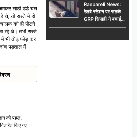
Raebareli News:
ें जमकर लाठी डंडे चल
रेलवे स्टेशन पर सतर्क
े, तो रास्ते में हो
GRP सिपाही ने बचाई
क चालक को ही पीटने
महिला की जान, चलती
 रहे थे। तभी रास्ते
ट्रेन में चढ़ते समय हुआ
में भी तोड़ फोड़ कर
हादसा टला; घटना
ांच पड़ताल में
CCTV में कैद
विवरण
ेशन की पहल,
ो वितरित किए गए