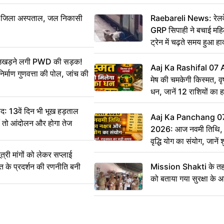
बा जिला अस्पताल, जल निकासी
Raebareli News: रेलवे 
GRP सिपाही ने बचाई मह
ट्रेन में चढ़ते समय हुआ 
CCTV में कैद
ं उखड़ने लगी PWD की सड़क!
Aaj Ka Rashifal 07
िर्माण गुणवत्ता की पोल, जांच की
मेष की चमकेगी किस्मत, व
धन, जानें 12 राशियों का 
: 13वें दिन भी भूख हड़ताल
Aaj Ka Panchang 0
ीं तो आंदोलन और होगा तेज
2026: आज नवमी तिथि, क
वृद्धि योग का संयोग, जानें श
का सही समय
ी मांगों को लेकर सप्लाई
्त के प्रदर्शन की रणनीति बनी
Mission Shakti के तहत
को बताया गया सुरक्षा के 