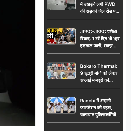
में उखड़ने लगी PWD
की सड़क! जेल रोड पर
गड्ढे ने खोली निर्माण
गुणवत्ता की पोल, जांच
JPSC-JSSC परीक्षा
की उठी मांग
विवाद: 13वें दिन भी भूख
हड़ताल जारी, छात्र
बोले- जांच नहीं तो
आंदोलन और होगा तेज
Bokaro Thermal:
9 सूत्री मांगों को लेकर
सप्लाई मजदूरों की
हुंकार, 12 अगस्त के
प्रदर्शन की रणनीति बनी
Ranchi में अदाणी
फाउंडेशन की पहल,
यातायात पुलिसकर्मियों
को वितरित किए गए छाते