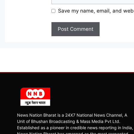
Save my name, email, and websi
News Nation Bharat is a 24X7 National News Channel, A
Unit of Bhushan Broadcasting & Mass Media Pvt Ltd.
Established as a pioneer in credible news reporting in India,
News Nation Bharat has emerged as the most respected