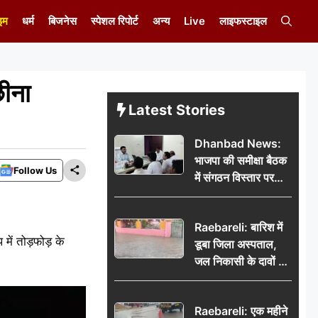
इम
धर्म
बिजनेस
स्पेशल रिपोर्ट
अन्य
Live
लाइफस्टाइल
छीना
Latest Stories
Dhanbad News:
भाजपा की समीक्षा बैठक
Follow Us
में संगठन विस्तार पर
मंथन, बीडीओ से
मिलकर सौंपा
Raebareli: बारिश में
जनसमस्याओं का विवरण
में तोड़फोड़ के
डूबा जिला अस्पताल,
जल निकासी के दावों की
खुली पोल
Raebareli: एक महीने