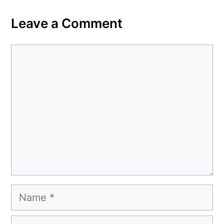
Leave a Comment
Comment
Name
Email