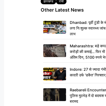
Tags
झारखण्ड
रांची
Other Latest News
Dhanbad: पूर्वी टुंडी के
लगा निःशुल्क स्वास्थ्य जांच
लाभ
Maharashtra: बड़े कपड़ा 
करोड़ों की कमाई… फिर भी पित
अंतिम दिन, 5100 रुपये भ
दीजिए हम नहीं आ पाएंगे
Indore: 27 से ज्यादा गं
कादरी उर्फ ‘डकैत’ गिरफ्ता
Raebareli Encounter: ज्व
पुलिस मुठभेड़ में दो बदमा
बरामद