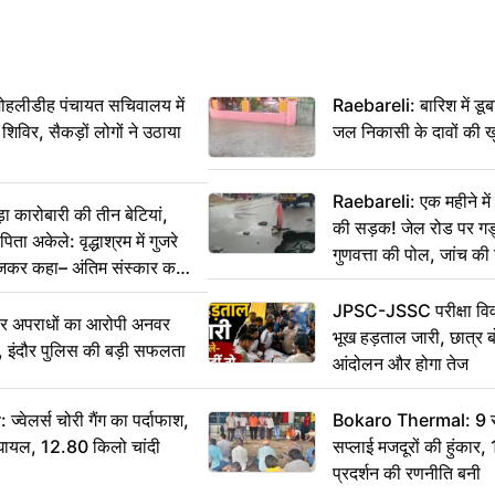
 मोहलीडीह पंचायत सचिवालय में
Raebareli: बारिश में डू
 शिविर, सैकड़ों लोगों ने उठाया
जल निकासी के दावों की ख
Raebareli: एक महीने म
कारोबारी की तीन बेटियां,
की सड़क! जेल रोड पर गड्ढ
ा अकेले: वृद्धाश्रम में गुजरे
गुणवत्ता की पोल, जांच की 
ेजकर कहा– अंतिम संस्कार कर
JPSC-JSSC परीक्षा विवा
भीर अपराधों का आरोपी अनवर
भूख हड़ताल जारी, छात्र बो
र, इंदौर पुलिस की बड़ी सफलता
आंदोलन और होगा तेज
ेलर्स चोरी गैंग का पर्दाफाश,
Bokaro Thermal: 9 सूत्
श घायल, 12.80 किलो चांदी
सप्लाई मजदूरों की हुंकार,
प्रदर्शन की रणनीति बनी