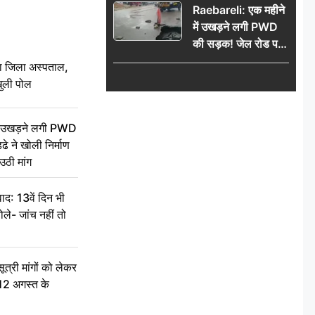
Raebareli: एक महीने
में उखड़ने लगी PWD
की सड़क! जेल रोड पर
गड्ढे ने खोली निर्माण
बा जिला अस्पताल,
गुणवत्ता की पोल, जांच
ुली पोल
की उठी मांग
ें उखड़ने लगी PWD
े ने खोली निर्माण
उठी मांग
द: 13वें दिन भी
ले- जांच नहीं तो
री मांगों को लेकर
 12 अगस्त के