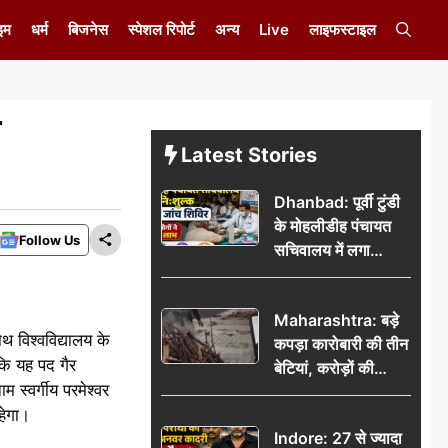
इम
धर्म
बिजनेस
स्पेशल रिपोर्ट
अन्य
Live
लाइफस्टाइल
Latest Stories
Dhanbad: पूर्वी टुंडी
के मोहलीडीह पंचायत
Follow Us
सचिवालय में लगा
निःशुल्क स्वास्थ्य जांच
शिविर, सैकड़ों लोगों ने
Maharashtra: बड़े
उठाया लाभ
थ विश्वविद्यालय के
कपड़ा कारोबारी की तीन
कि यह पद गैर
बेटियां, करोड़ों की
 स्वर्गीय परमेश्वर
कमाई… फिर भी पिता
हेगा।
अकेले: वृद्धाश्रम में गुजरे
Indore: 27 से ज्यादा
अंतिम दिन, 5100 रुपये