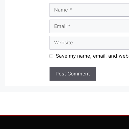
Name
Email
Website
Save my name, email, and websi