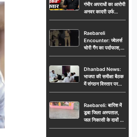
गंभीर अपराधों का आरोपी
भेजकर कहा– अंतिम
अनवर कादरी उर्फ
संस्कार कर दीजिए हम
‘डकैत’ गिरफ्तार, इंदौर
नहीं आ पाएंगे
पुलिस की बड़ी सफलता
Raebareli
Encounter: ज्वेलर्स
चोरी गैंग का पर्दाफाश,
पुलिस मुठभेड़ में दो
बदमाश घायल, 12.80
Dhanbad News:
किलो चांदी बरामद
भाजपा की समीक्षा बैठक
में संगठन विस्तार पर
मंथन, बीडीओ से
मिलकर सौंपा
Raebareli: बारिश में
जनसमस्याओं का विवरण
डूबा जिला अस्पताल,
जल निकासी के दावों की
खुली पोल