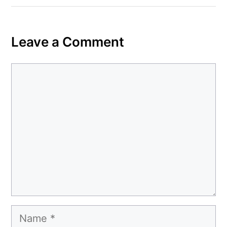
Leave a Comment
Comment
Name