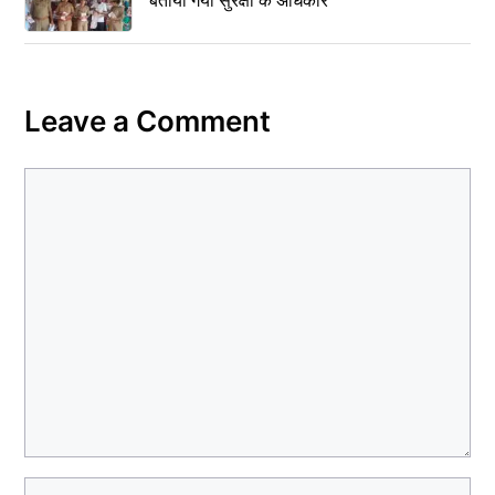
Leave a Comment
Comment
Name