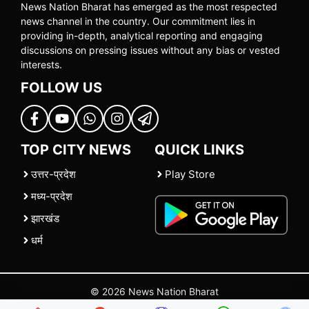
News Nation Bharat has emerged as the most respected
news channel in the country. Our commitment lies in
providing in-depth, analytical reporting and engaging
discussions on pressing issues without any bias or vested
interests.
FOLLOW US
TOP CITY NEWS
QUICK LINKS
उत्तर-प्रदेश
Play Store
मध्य-प्रदेश
झारखंड
धर्म
© 2026 News Nation Bharat
Home
|
About US
|
Contact Us
|
Policies
|
Terms and Conditions