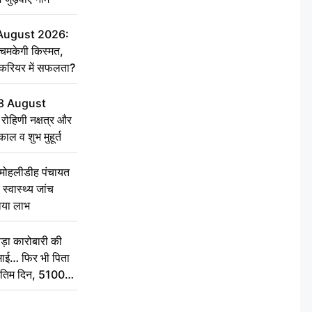
 August 2026:
चमकेगी किस्मत,
 करियर में सफलता?
8 August
ोहिणी नक्षत्र और
ुकाल व शुभ मुहूर्त
े मोहलीडीह पंचायत
स्वास्थ्य जांच
ठाया लाभ
़ा कारोबारी की
कमाई… फिर भी पिता
े अंतिम दिन, 5100
संस्कार कर दीजिए