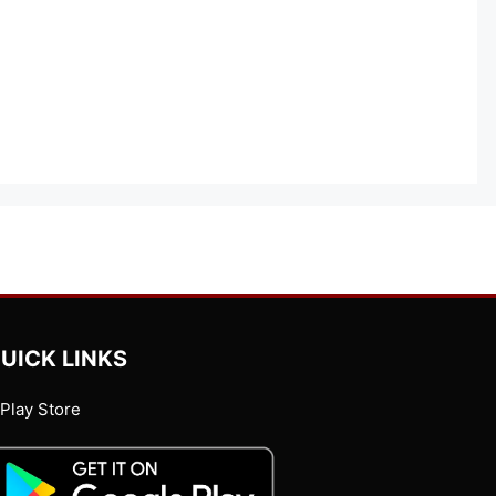
UICK LINKS
Play Store