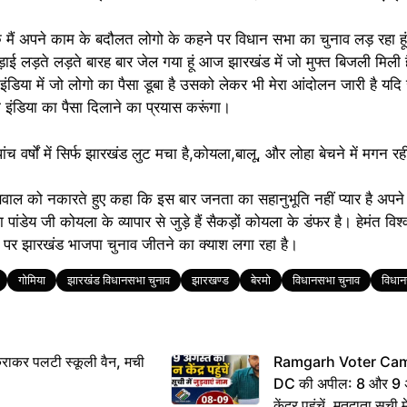
कि मैं अपने काम के बदौलत लोगो के कहने पर विधान सभा का चुनाव लड़ रहा हूं
ाई लड़ते लड़ते बारह बार जेल गया हूं आज झारखंड में जो मुफ्त बिजली मिली 
ा इंडिया में जो लोगो का पैसा डूबा है उसको लेकर भी मेरा आंदोलन जारी है यद
ा इंडिया का पैसा दिलाने का प्रयास करूंगा।
च वर्षों में सिर्फ झारखंड लुट मचा है,कोयला,बालू, और लोहा बेचने में मगन रही इन
 सवाल को नकारते हुए कहा कि इस बार जनता का सहानुभूति नहीं प्यार है अप
ांडेय जी कोयला के व्यापार से जुड़े हैं सैकड़ों कोयला के डंफर है। हेमंत वि
ल पर झारखंड भाजपा चुनाव जीतने का क्याश लगा रहा है।
गोमिया
झारखंड विधानसभा चुनाव
झारखण्ड
बेरमो
विधानसभा चुनाव
विधा
राकर पलटी स्कूली वैन, मची
Ramgarh Voter Camp
DC की अपील: 8 और 9 अ
केंद्र पहुंचें, मतदाता सूची म