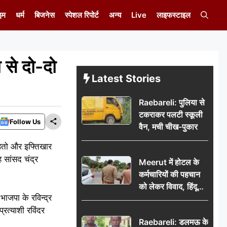
इम
धर्म
बिजनेस
स्पेशल रिपोर्ट
अन्य
Live
लाइफस्टाइल
 से दो-दो
Latest Stories
Raebareli: पुलिया से
टकराकर पलटी स्कूली
Follow Us
वैन, मची चीख-पुकार
 महतो और इफ्तिखार
 सांसद चंद्र
Meerut में होटल के
कर्मचारियों की पहचान
को लेकर विवाद, हिंदू
भाजपा के रविन्द्र
सुरक्षा संगठन ने उठाए
रत्याशी रविंदर
सवाल; प्रशासन से जांच
Raebareli: डलमऊ के
की मांग