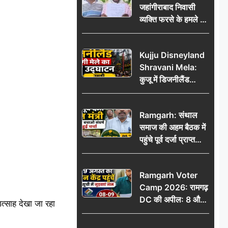
जहांगीराबाद निवासी
व्यक्ति फरसे के हमले में
घायल थाने में शिकायत
पर दरोगा ने मांगे 10
Kujju Disneyland
हजार’, रकम न देने पर
Shravani Mela:
कार्रवाई ठंडी!
कुजू में डिजनीलैंड
श्रावणी मेले का भव्य
उद्घाटन, उमड़ी लोगों
Ramgarh: संथाल
की भीड़
समाज की अहम बैठक में
पहुंचे पूर्व दर्जा प्राप्त
मंत्री, मरांग बुरू बचाओ
संघर्ष पर हुई चर्चा
Ramgarh Voter
Camp 2026: रामगढ़
DC की अपील: 8 और
 उत्साह देखा जा रहा
9 अगस्त को मतदान
केंद्र पहुंचें, मतदाता सूची