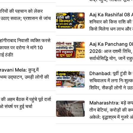
ारियों की पहचान को लेकर
Aaj Ka Rashifal 08
 ने उठाए सवाल; प्रशासन से जांच
शनिवार को किस राशि की 
किसे मिलेगा धन लाभ और
गीराबाद निवासी व्यक्ति फरसे
Aaj Ka Panchang 0
िकायत पर दरोगा ने मांगे 10
2026: आज दशमी तिथि, र
ाई ठंडी!
सर्वार्थसिद्धि योग, जानें राह
vani Mela: कुजू में
Dhanbad: पूर्वी टुंडी क
 भव्य उद्घाटन, उमड़ी लोगों की
सचिवालय में लगा निःशुल्क 
शिविर, सैकड़ों लोगों ने उ
म बैठक में पहुंचे पूर्व दर्जा
Maharashtra: बड़े कपड
ाओ संघर्ष पर हुई चर्चा
तीन बेटियां, करोड़ों की 
अकेले: वृद्धाश्रम में गुजर
रुपये भेजकर कहा– अंतिम 
हम नहीं आ पाएंगे