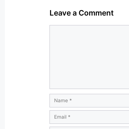
Leave a Comment
Comment
Name
Email