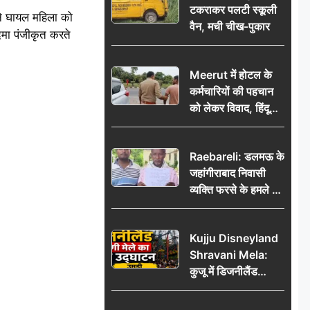
टकराकर पलटी स्कूली
 ने घायल महिला को
वैन, मची चीख-पुकार
कदमा पंजीकृत करते
Meerut में होटल के
कर्मचारियों की पहचान
को लेकर विवाद, हिंदू
सुरक्षा संगठन ने उठाए
सवाल; प्रशासन से जांच
Raebareli: डलमऊ के
की मांग
जहांगीराबाद निवासी
व्यक्ति फरसे के हमले में
घायल थाने में शिकायत
पर दरोगा ने मांगे 10
Kujju Disneyland
हजार’, रकम न देने पर
Shravani Mela:
कार्रवाई ठंडी!
कुजू में डिजनीलैंड
श्रावणी मेले का भव्य
उद्घाटन, उमड़ी लोगों