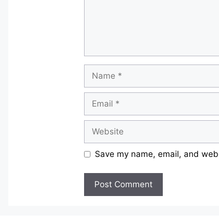
Name
Email
Website
Save my name, email, and websi