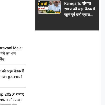
Ramgarh: संथाल
की भीड़
समाज की अहम बैठक में
पहुंचे पूर्व दर्जा प्राप्त
मंत्री, मरांग बुरू बचाओ
संघर्ष पर हुई चर्चा
hravani Mela:
 मेले का भव्य
भीड़
की अहम बैठक में
्री, मरांग बुरू बचाओ
 2026: रामगढ़
गस्त को मतदान