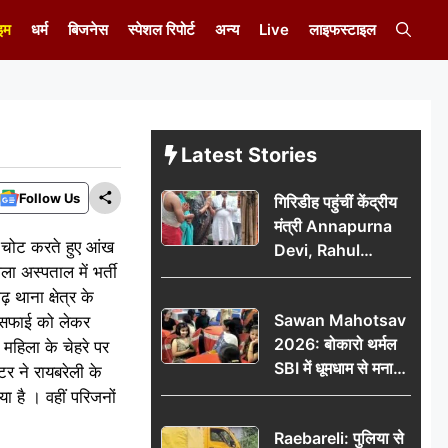
इम
धर्म
बिजनेस
स्पेशल रिपोर्ट
अन्य
Live
लाइफस्टाइल
Latest Stories
Follow Us
गिरिडीह पहुंचीं केंद्रीय
मंत्री Annapurna
पर चोट करते हुए आंख
Devi, Rahul
 अस्पताल में भर्ती
Gandhi पर साधा
थाना क्षेत्र के
निशाना; छात्रों के
Sawan Mahotsav
ली सफाई को लेकर
आंदोलन को लेकर
2026: बोकारो थर्मल
सरकार पर हमला
 महिला के चेहरे पर
SBI में धूमधाम से मना
र ने रायबरेली के
सावन महोत्सव
 है । वहीं परिजनों
Raebareli: पुलिया से