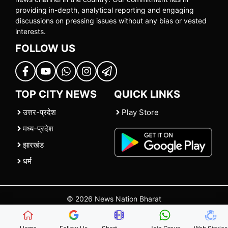
providing in-depth, analytical reporting and engaging
discussions on pressing issues without any bias or vested
interests.
FOLLOW US
TOP CITY NEWS
QUICK LINKS
उत्तर-प्रदेश
Play Store
मध्य-प्रदेश
झारखंड
धर्म
© 2026 News Nation Bharat
Home
|
About US
|
Contact Us
|
Policies
|
Terms and Conditions