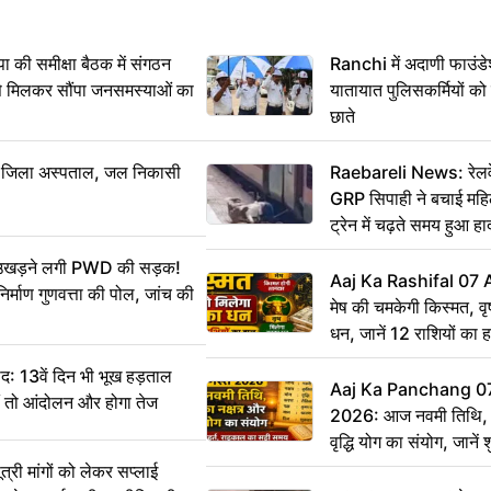
 समीक्षा बैठक में संगठन
Ranchi में अदाणी फाउंड
से मिलकर सौंपा जनसमस्याओं का
यातायात पुलिसकर्मियों क
छाते
बा जिला अस्पताल, जल निकासी
Raebareli News: रेलवे 
GRP सिपाही ने बचाई मह
ट्रेन में चढ़ते समय हुआ 
CCTV में कैद
ं उखड़ने लगी PWD की सड़क!
Aaj Ka Rashifal 07
िर्माण गुणवत्ता की पोल, जांच की
मेष की चमकेगी किस्मत, व
धन, जानें 12 राशियों का 
: 13वें दिन भी भूख हड़ताल
Aaj Ka Panchang 0
ीं तो आंदोलन और होगा तेज
2026: आज नवमी तिथि, क
वृद्धि योग का संयोग, जानें श
का सही समय
ी मांगों को लेकर सप्लाई