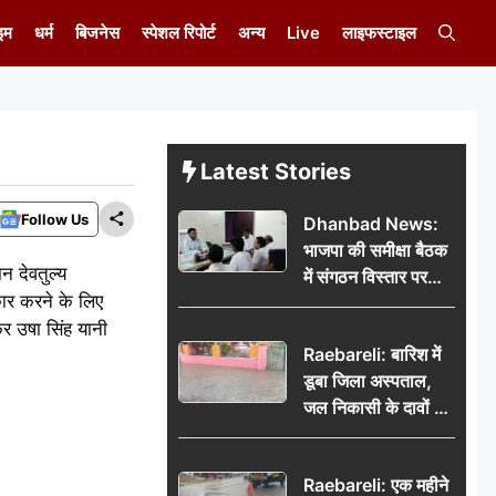
इम
धर्म
बिजनेस
स्पेशल रिपोर्ट
अन्य
Live
लाइफस्टाइल
Latest Stories
Follow Us
Dhanbad News:
भाजपा की समीक्षा बैठक
न देवतुल्य
में संगठन विस्तार पर
कार करने के लिए
मंथन, बीडीओ से
कर उषा सिंह यानी
मिलकर सौंपा
Raebareli: बारिश में
जनसमस्याओं का विवरण
डूबा जिला अस्पताल,
जल निकासी के दावों की
खुली पोल
Raebareli: एक महीने