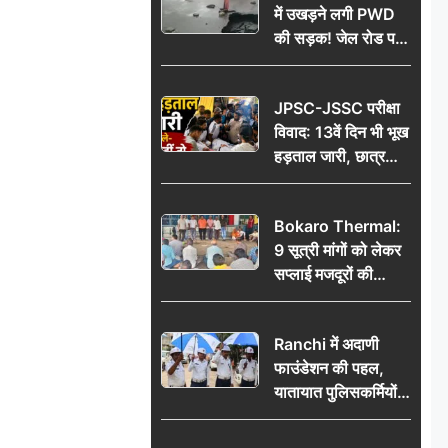
में उखड़ने लगी PWD
की सड़क! जेल रोड पर
गड्ढे ने खोली निर्माण
गुणवत्ता की पोल, जांच
JPSC-JSSC परीक्षा
की उठी मांग
विवाद: 13वें दिन भी भूख
हड़ताल जारी, छात्र
बोले- जांच नहीं तो
आंदोलन और होगा तेज
Bokaro Thermal:
9 सूत्री मांगों को लेकर
सप्लाई मजदूरों की
हुंकार, 12 अगस्त के
प्रदर्शन की रणनीति बनी
Ranchi में अदाणी
फाउंडेशन की पहल,
यातायात पुलिसकर्मियों
को वितरित किए गए छाते