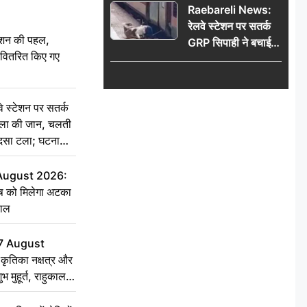
Raebareli News:
रेलवे स्टेशन पर सतर्क
ेशन की पहल,
GRP सिपाही ने बचाई
ो वितरित किए गए
महिला की जान, चलती
ट्रेन में चढ़ते समय हुआ
हादसा टला; घटना
स्टेशन पर सतर्क
CCTV में कैद
िला की जान, चलती
हादसा टला; घटना
 August 2026:
ृष को मिलेगा अटका
हाल
7 August
ृतिका नक्षत्र और
ुभ मुहूर्त, राहुकाल