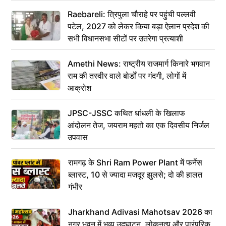
Raebareli: त्रिपुला चौराहे पर पहुंची पल्लवी
पटेल, 2027 को लेकर किया बड़ा ऐलान प्रदेश की
सभी विधानसभा सीटों पर उतरेगा प्रत्याशी
Amethi News: राष्ट्रीय राजमार्ग किनारे भगवान
राम की तस्वीर वाले बोर्डों पर गंदगी, लोगों में
आक्रोश
JPSC-JSSC कथित धांधली के खिलाफ
आंदोलन तेज, जयराम महतो का एक दिवसीय निर्जल
उपवास
रामगढ़ के Shri Ram Power Plant में फर्नेस
ब्लास्ट, 10 से ज्यादा मजदूर झुलसे; दो की हालत
गंभीर
Jharkhand Adivasi Mahotsav 2026 का
नगर भवन में भव्य उद्घाटन, लोकनृत्य और पारंपरिक