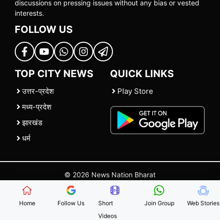
discussions on pressing issues without any bias or vested
interests.
FOLLOW US
TOP CITY NEWS
QUICK LINKS
उत्तर-प्रदेश
Play Store
मध्य-प्रदेश
झारखंड
धर्म
© 2026 News Nation Bharat
Home
|
About US
|
Contact Us
|
Policies
|
Terms and Conditions
Home
Follow Us
Short
Join Group
Web Stories
Videos