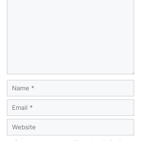
Name
Email
Website