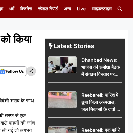
इम
धर्म
बिजनेस
स्पेशल रिपोर्ट
अन्य
Live
लाइफस्टाइल
ं को किया
Latest Stories
Dhanbad News:
भाजपा की समीक्षा बैठक
Follow Us
में संगठन विस्तार पर
मंथन, बीडीओ से
मिलकर सौंपा
Raebareli: बारिश में
जनसमस्याओं का विवरण
 विदेशी शराब के साथ
डूबा जिला अस्पताल,
जल निकासी के दावों की
ी की तरफ से एक
खुली पोल
 वाले वाहनों की जांच
Raebareli: एक महीने
ी ली गई तो लगभग