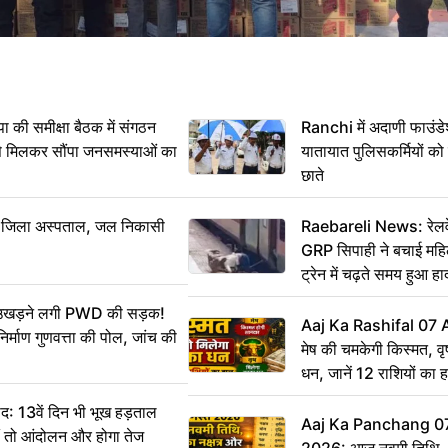
 समीक्षा बैठक में संगठन
Ranchi में अदाणी फाउंड
से मिलकर सौंपा जनसमस्याओं का
यातायात पुलिसकर्मियों क
छाते
बा जिला अस्पताल, जल निकासी
Raebareli News: रेलवे 
GRP सिपाही ने बचाई मह
ट्रेन में चढ़ते समय हुआ 
CCTV में कैद
ं उखड़ने लगी PWD की सड़क!
Aaj Ka Rashifal 07
िर्माण गुणवत्ता की पोल, जांच की
मेष की चमकेगी किस्मत, व
धन, जानें 12 राशियों का 
: 13वें दिन भी भूख हड़ताल
Aaj Ka Panchang 0
ीं तो आंदोलन और होगा तेज
2026: आज नवमी तिथि, क