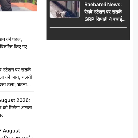
Raebareli News:
रेलवे स्टेशन पर सतर्क
GRP सिपाही ने बचाई
महिला की जान, चलती
ट्रेन में चढ़ते समय हुआ
ेशन की पहल,
हादसा टला; घटना
ो वितरित किए गए
CCTV में कैद
स्टेशन पर सतर्क
िला की जान, चलती
हादसा टला; घटना
 August 2026:
ृष को मिलेगा अटका
हाल
7 August
ृतिका नक्षत्र और