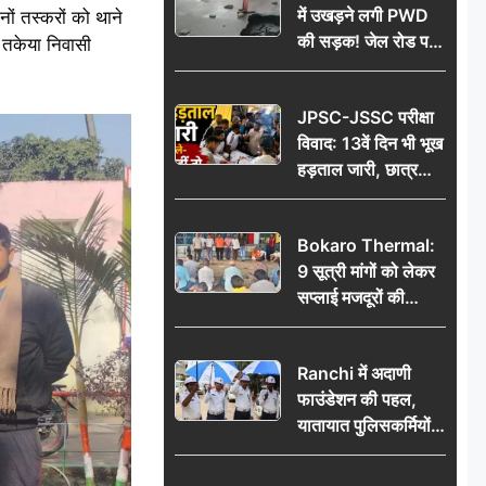
में उखड़ने लगी PWD
ों तस्करों को थाने
की सड़क! जेल रोड पर
े तकेया निवासी
गड्ढे ने खोली निर्माण
गुणवत्ता की पोल, जांच
JPSC-JSSC परीक्षा
की उठी मांग
विवाद: 13वें दिन भी भूख
हड़ताल जारी, छात्र
बोले- जांच नहीं तो
आंदोलन और होगा तेज
Bokaro Thermal:
9 सूत्री मांगों को लेकर
सप्लाई मजदूरों की
हुंकार, 12 अगस्त के
प्रदर्शन की रणनीति बनी
Ranchi में अदाणी
फाउंडेशन की पहल,
यातायात पुलिसकर्मियों
को वितरित किए गए छाते