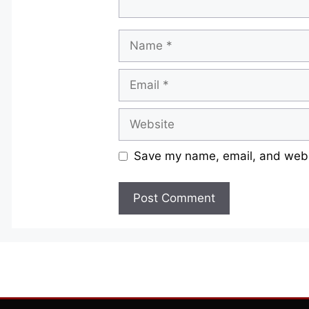
Name
Email
Website
Save my name, email, and websi