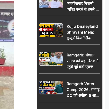
जहांगीराबाद निवासी
व्यक्ति फरसे के हमले में
घायल थाने में शिकायत
पर दरोगा ने मांगे 10
Kujju Disneyland
हजार’, रकम न देने पर
Shravani Mela:
कार्रवाई ठंडी!
कुजू में डिजनीलैंड
श्रावणी मेले का भव्य
उद्घाटन, उमड़ी लोगों
Ramgarh: संथाल
की भीड़
समाज की अहम बैठक में
पहुंचे पूर्व दर्जा प्राप्त
मंत्री, मरांग बुरू बचाओ
संघर्ष पर हुई चर्चा
Ramgarh Voter
Camp 2026: रामगढ़
DC की अपील: 8 और
9 अगस्त को मतदान
केंद्र पहुंचें, मतदाता सूची