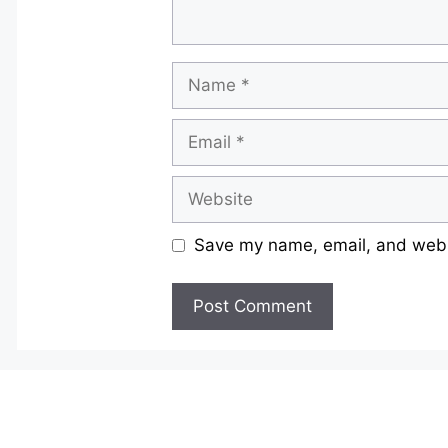
Name
Email
Website
Save my name, email, and websi