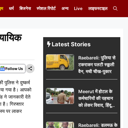
इम
धर्म
बिजनेस
स्पेशल रिपोर्ट
अन्य
Live
लाइफस्टाइल
न्यायिक
Latest Stories
Raebareli: पुलिया से
टकराकर पलटी स्कूली
Follow Us
वैन, मची चीख-पुकार
 पुलिस ने दुष्कर्म
 दिया गया है। आपको
Meerut में होटल के
 ने जानकारी देते
कर्मचारियों की पहचान
या है। गिरफ्तार
को लेकर विवाद, हिंदू
यालय पर लाकर
सुरक्षा संगठन ने उठाए
सवाल; प्रशासन से जांच
Raebareli: डलमऊ के
की मांग